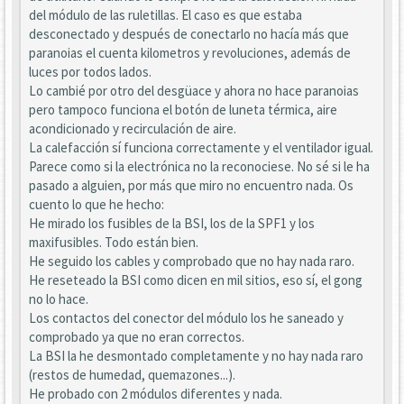
del módulo de las ruletillas. El caso es que estaba
desconectado y después de conectarlo no hacía más que
paranoias el cuenta kilometros y revoluciones, además de
luces por todos lados.
Lo cambié por otro del desgüace y ahora no hace paranoias
pero tampoco funciona el botón de luneta térmica, aire
acondicionado y recirculación de aire.
La calefacción sí funciona correctamente y el ventilador igual.
Parece como si la electrónica no la reconociese. No sé si le ha
pasado a alguien, por más que miro no encuentro nada. Os
cuento lo que he hecho:
He mirado los fusibles de la BSI, los de la SPF1 y los
maxifusibles. Todo están bien.
He seguido los cables y comprobado que no hay nada raro.
He reseteado la BSI como dicen en mil sitios, eso sí, el gong
no lo hace.
Los contactos del conector del módulo los he saneado y
comprobado ya que no eran correctos.
La BSI la he desmontado completamente y no hay nada raro
(restos de humedad, quemazones...).
He probado con 2 módulos diferentes y nada.