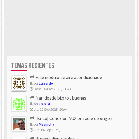
TEMAS RECIENTES
Fallo módulo de aire acondicionado
por
Luisardo
Dom, 05 Oct 2025, 11:43
fran desde bilbao , buenas
por
Fran74
Vie, 12 Sep 2025, 20:04
[Brico] Conexion AUX en radio de origen
por
Masiricha
Jue, 04 Sep 2025, 09:11
Buenos días a todos.