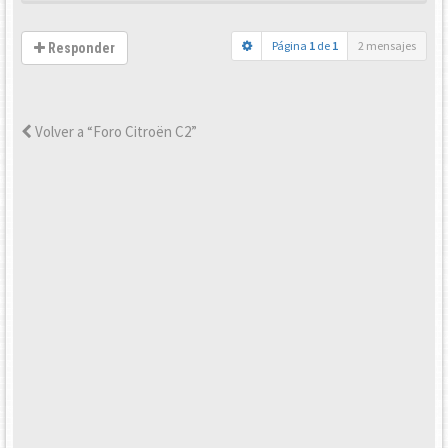
Página
1
de
1
2 mensajes
Responder
Volver a “Foro Citroën C2”