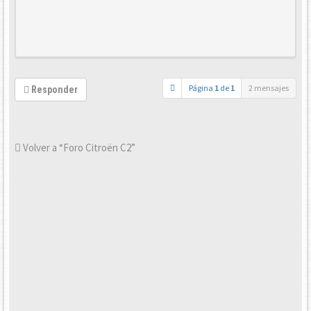
Página
1
de
1
2 mensajes
Responder
Volver a “Foro Citroën C2”