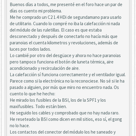
Buenos días a todos, me presenté en el foro hace un par de
días os cuento mi problema.
Me he comprado un C2 1.4 HDi de segundamano para usarlo
de utilitario. Cuando lo compré no iba la calefacción ni nada
del módulo de las ruletillas. El caso es que estaba
desconectado y después de conectarlo no hacía más que
paranoias el cuenta kilometros y revoluciones, además de
luces por todos lados.
Lo cambié por otro del desgüace y ahora no hace paranoias
pero tampoco funciona el botón de luneta térmica, aire
acondicionado y recirculación de aire.
La calefacción sí funciona correctamente y el ventilador igual.
Parece como si la electrónica no la reconociese. No sé si le ha
pasado a alguien, por más que miro no encuentro nada. Os
cuento lo que he hecho:
He mirado los fusibles de la BSI, los de la SPF1 y los
maxifusibles. Todo están bien.
He seguido los cables y comprobado que no hay nada raro.
He reseteado la BSI como dicen en mil sitios, eso sí, el gong
no lo hace.
Los contactos del conector del módulo los he saneado y