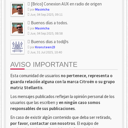
[Brico] Conexion AUX en radio de origen
por
Masiricha
Jue, 04 Sep 2025, 09:11
Buenos días a todos.
por
Masiricha
Jue, 04 Sep 2025, 08:58
Buenos dias a tod@s
por
Kronsteen23
Jue, 31 Jul 2025, 10:40
AVISO IMPORTANTE
Esta comunidad de usuarios
no pertenece, representa o
guarda relación alguna con la marca Citroën o su grupo
matriz Stellantis
.
Los mensajes publicados reflejan la opinión personal de los
usuarios que las escriben y
en ningún caso somos
responsables de sus publicaciones
.
En caso de existir algún contenido que deba ser retirado,
por favor, contactar con nosotros
. El equipo de