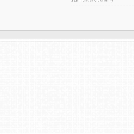
La iniciativa CitröFamily