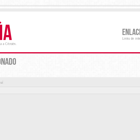
ÑA
ENLAC
Links de int
a a Citroën.
ONADO
quí