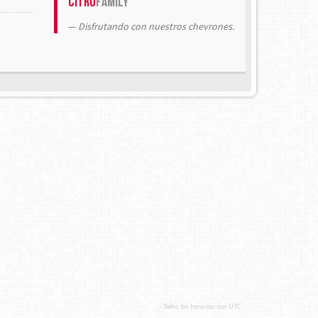
Citrö
Family
Disfrutando con nuestros chevrones.
- Todos los horarios son
UTC
-