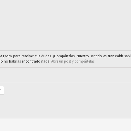
legrαm
para resolver tus dudas. ¡Compártelas! Nuestro sentido es transmitir sab
ado no habrías encontrado nada.
Abre un post y compártelas
r