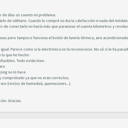
r de días os cuento mi problema.
 de utilitario. Cuando lo compré no iba la calefacción ni nada del módulo
és de conectarlo no hacía más que paranoias el cuenta kilometros y revolu
ias pero tampoco funciona el botón de luneta térmica, aire acondicionado
 igual. Parece como si la electrónica no la reconociese. No sé si le ha pasa
 lo que he hecho:
xifusibles. Todo están bien.
aro.
gong no lo hace.
 y comprobado ya que no eran correctos.
raro (restos de humedad, quemazones...).
ión. Gracias.