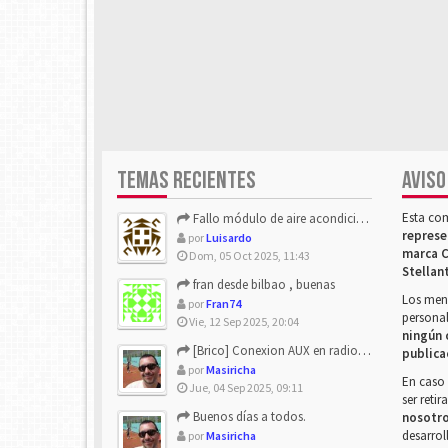
TEMAS RECIENTES
AVISO
Esta co
Fallo módulo de aire acondicionado
represe
por
Luisardo
marca C
Dom, 05 Oct 2025, 11:43
Stellan
fran desde bilbao , buenas
Los mens
por
Fran74
personal
Vie, 12 Sep 2025, 20:04
ningún 
[Brico] Conexion AUX en radio de origen
publica
por
Masiricha
En caso 
Jue, 04 Sep 2025, 09:11
ser reti
Buenos días a todos.
nosotr
desarrol
por
Masiricha