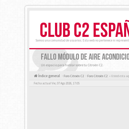
CLUB C2 ESPA
Somos una comunidad de usuarios. Esta web no pertenece ni represent
FALLO MÓDULO DE AIRE ACONDICI
Un espacio para hablar sobre tu Citroën C2.
Índice general
Foro Citroën C2
Foro Citroën C2
« Usted esta a
Fecha actual Vie, 07 Ago 2026, 17:05