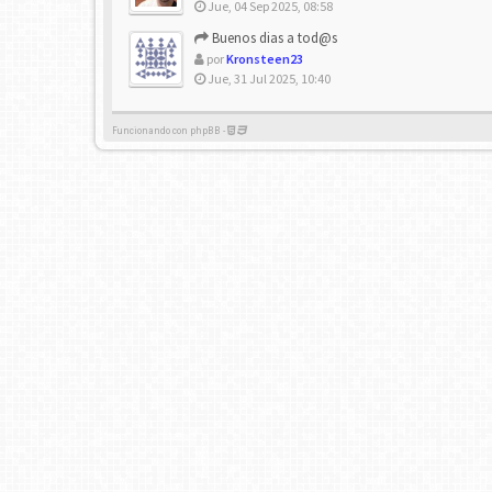
Jue, 04 Sep 2025, 08:58
Buenos dias a tod@s
por
Kronsteen23
Jue, 31 Jul 2025, 10:40
Funcionando con phpBB -