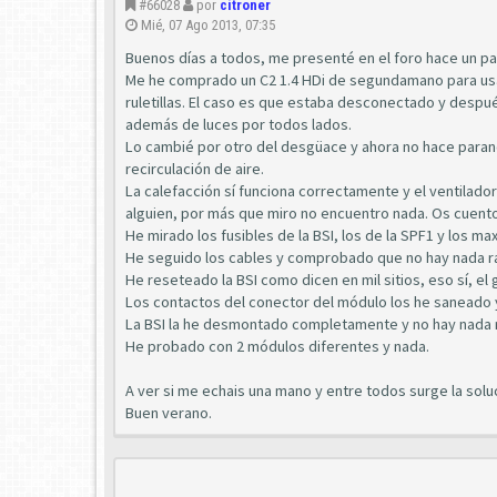
#66028
por
citroner
Mié, 07 Ago 2013, 07:35
Buenos días a todos, me presenté en el foro hace un pa
Me he comprado un C2 1.4 HDi de segundamano para usarlo
ruletillas. El caso es que estaba desconectado y despu
además de luces por todos lados.
Lo cambié por otro del desgüace y ahora no hace parano
recirculación de aire.
La calefacción sí funciona correctamente y el ventilador
alguien, por más que miro no encuentro nada. Os cuento
He mirado los fusibles de la BSI, los de la SPF1 y los ma
He seguido los cables y comprobado que no hay nada r
He reseteado la BSI como dicen en mil sitios, eso sí, el 
Los contactos del conector del módulo los he saneado
La BSI la he desmontado completamente y no hay nada 
He probado con 2 módulos diferentes y nada.
A ver si me echais una mano y entre todos surge la soluc
Buen verano.