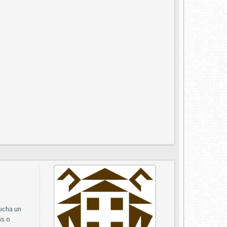
cucha un
ás o