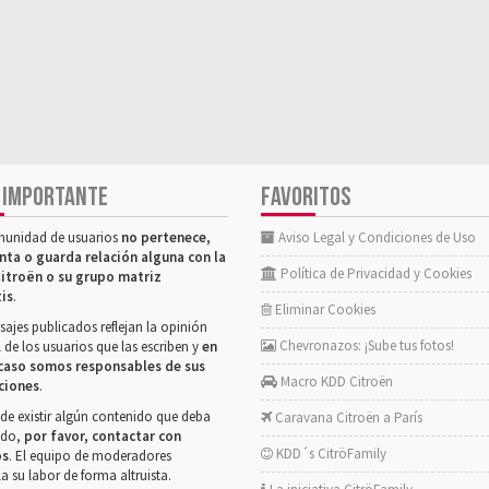
 IMPORTANTE
FAVORITOS
munidad de usuarios
no pertenece,
Aviso Legal y Condiciones de Uso
nta o guarda relación alguna con la
Política de Privacidad y Cookies
itroën o su grupo matriz
tis
.
Eliminar Cookies
ajes publicados reflejan la opinión
Chevronazos: ¡Sube tus fotos!
 de los usuarios que las escriben y
en
caso somos responsables de sus
Macro KDD Citroën
ciones
.
de existir algún contenido que deba
Caravana Citroën a París
rado,
por favor, contactar con
KDD´s CitröFamily
os
. El equipo de moderadores
la su labor de forma altruista.