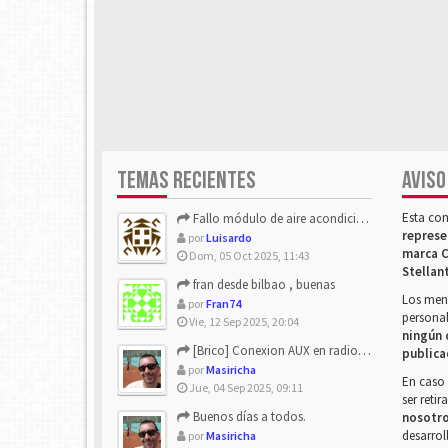
TEMAS RECIENTES
AVISO
Esta co
Fallo módulo de aire acondicionado
represe
por
Luisardo
marca C
Dom, 05 Oct 2025, 11:43
Stellan
fran desde bilbao , buenas
Los mens
por
Fran74
personal
Vie, 12 Sep 2025, 20:04
ningún 
[Brico] Conexion AUX en radio de origen
publica
por
Masiricha
En caso 
Jue, 04 Sep 2025, 09:11
ser reti
Buenos días a todos.
nosotr
desarrol
por
Masiricha