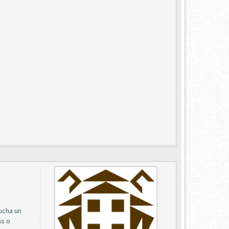
cucha un
ás o