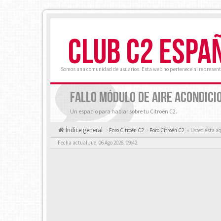
CLUB C2 ESPA
Somos una comunidad de usuarios. Esta web no pertenece ni represent
FALLO MÓDULO DE AIRE ACONDICI
Un espacio para hablar sobre tu Citroën C2.
Índice general
Foro Citroën C2
Foro Citroën C2
« Usted esta a
Fecha actual Jue, 06 Ago 2026, 09:42