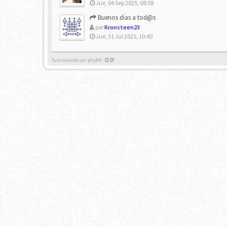
Jue, 04 Sep 2025, 08:58
Buenos dias a tod@s
por
Kronsteen23
Jue, 31 Jul 2025, 10:40
Funcionando con phpBB -