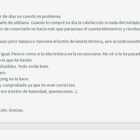
r de días os cuento mi problema.
 de utilitario. Cuando lo compré no iba la calefacción ni nada del módulo
és de conectarlo no hacía más que paranoias el cuenta kilometros y revolu
ias pero tampoco funciona el botón de luneta térmica, aire acondicionado
 igual. Parece como si la electrónica no la reconociese. No sé si le ha pasa
 lo que he hecho:
xifusibles. Todo están bien.
aro.
gong no lo hace.
 y comprobado ya que no eran correctos.
raro (restos de humedad, quemazones...).
ión. Gracias.