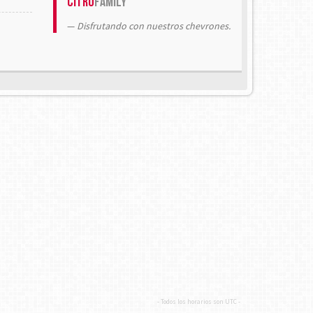
Citrö
Family
Disfrutando con nuestros chevrones.
- Todos los horarios son
UTC
-