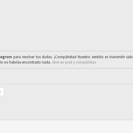
legrαm
para resolver tus dudas. ¡Compártelas! Nuestro sentido es transmitir sab
ado no habrías encontrado nada.
Abre un post y compártelas
r