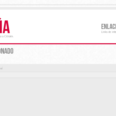
ÑA
ENLAC
Links de int
a a Citroën.
ONADO
quí