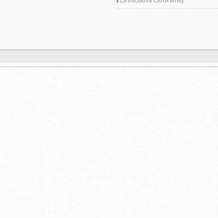
La iniciativa CitröFamily