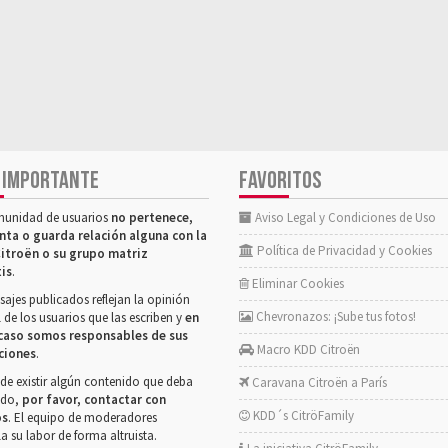
 IMPORTANTE
FAVORITOS
munidad de usuarios
no pertenece,
Aviso Legal y Condiciones de Uso
nta o guarda relación alguna con la
Política de Privacidad y Cookies
itroën o su grupo matriz
tis
.
Eliminar Cookies
ajes publicados reflejan la opinión
Chevronazos: ¡Sube tus fotos!
 de los usuarios que las escriben y
en
caso somos responsables de sus
Macro KDD Citroën
ciones
.
de existir algún contenido que deba
Caravana Citroën a París
rado,
por favor, contactar con
KDD´s CitröFamily
os
. El equipo de moderadores
la su labor de forma altruista.