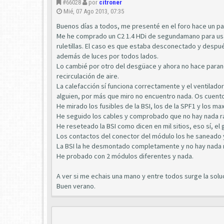
#66028
por
citroner
Mié, 07 Ago 2013, 07:35
Buenos días a todos, me presenté en el foro hace un pa
Me he comprado un C2 1.4 HDi de segundamano para usarlo
ruletillas. El caso es que estaba desconectado y despu
además de luces por todos lados.
Lo cambié por otro del desgüace y ahora no hace parano
recirculación de aire.
La calefacción sí funciona correctamente y el ventilador
alguien, por más que miro no encuentro nada. Os cuento
He mirado los fusibles de la BSI, los de la SPF1 y los ma
He seguido los cables y comprobado que no hay nada r
He reseteado la BSI como dicen en mil sitios, eso sí, el 
Los contactos del conector del módulo los he saneado
La BSI la he desmontado completamente y no hay nada 
He probado con 2 módulos diferentes y nada.
A ver si me echais una mano y entre todos surge la soluc
Buen verano.