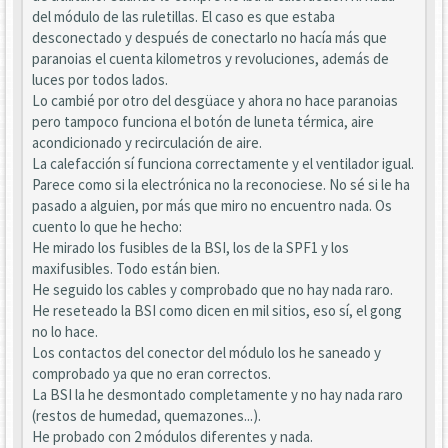
del módulo de las ruletillas. El caso es que estaba
desconectado y después de conectarlo no hacía más que
paranoias el cuenta kilometros y revoluciones, además de
luces por todos lados.
Lo cambié por otro del desgüace y ahora no hace paranoias
pero tampoco funciona el botón de luneta térmica, aire
acondicionado y recirculación de aire.
La calefacción sí funciona correctamente y el ventilador igual.
Parece como si la electrónica no la reconociese. No sé si le ha
pasado a alguien, por más que miro no encuentro nada. Os
cuento lo que he hecho:
He mirado los fusibles de la BSI, los de la SPF1 y los
maxifusibles. Todo están bien.
He seguido los cables y comprobado que no hay nada raro.
He reseteado la BSI como dicen en mil sitios, eso sí, el gong
no lo hace.
Los contactos del conector del módulo los he saneado y
comprobado ya que no eran correctos.
La BSI la he desmontado completamente y no hay nada raro
(restos de humedad, quemazones...).
He probado con 2 módulos diferentes y nada.