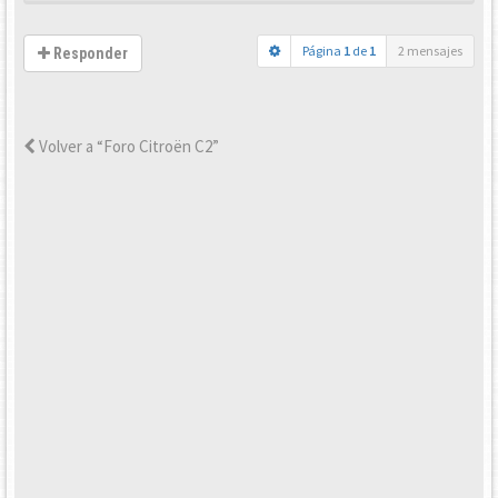
Página
1
de
1
2 mensajes
Responder
Volver a “Foro Citroën C2”