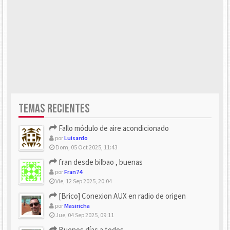
TEMAS RECIENTES
Fallo módulo de aire acondicionado
por
Luisardo
Dom, 05 Oct 2025, 11:43
fran desde bilbao , buenas
por
Fran74
Vie, 12 Sep 2025, 20:04
[Brico] Conexion AUX en radio de origen
por
Masiricha
Jue, 04 Sep 2025, 09:11
Buenos días a todos.