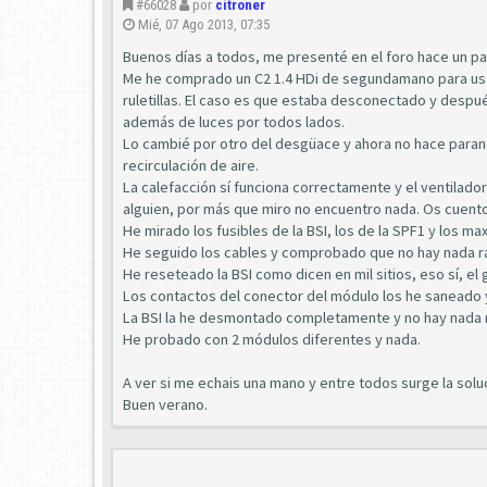
#66028
por
citroner
Mié, 07 Ago 2013, 07:35
Buenos días a todos, me presenté en el foro hace un pa
Me he comprado un C2 1.4 HDi de segundamano para usarlo
ruletillas. El caso es que estaba desconectado y despu
además de luces por todos lados.
Lo cambié por otro del desgüace y ahora no hace parano
recirculación de aire.
La calefacción sí funciona correctamente y el ventilador
alguien, por más que miro no encuentro nada. Os cuento
He mirado los fusibles de la BSI, los de la SPF1 y los ma
He seguido los cables y comprobado que no hay nada r
He reseteado la BSI como dicen en mil sitios, eso sí, el 
Los contactos del conector del módulo los he saneado
La BSI la he desmontado completamente y no hay nada 
He probado con 2 módulos diferentes y nada.
A ver si me echais una mano y entre todos surge la soluc
Buen verano.