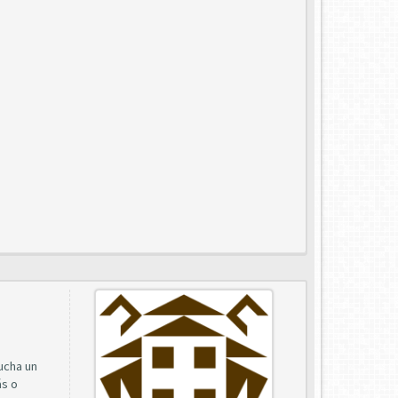
cucha un
ás o