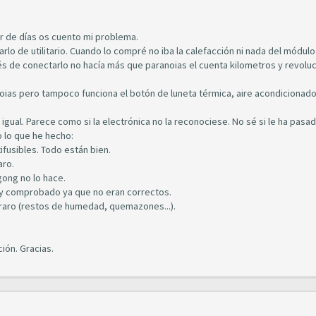
r de días os cuento mi problema.
 de utilitario. Cuando lo compré no iba la calefacción ni nada del módulo
és de conectarlo no hacía más que paranoias el cuenta kilometros y revolu
ias pero tampoco funciona el botón de luneta térmica, aire acondicionado
 igual. Parece como si la electrónica no la reconociese. No sé si le ha pasa
 lo que he hecho:
xifusibles. Todo están bien.
aro.
gong no lo hace.
 y comprobado ya que no eran correctos.
raro (restos de humedad, quemazones...).
ión. Gracias.