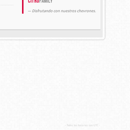
Citrö
Family
Disfrutando con nuestros chevrones.
- Todos los horarios son
UTC
-