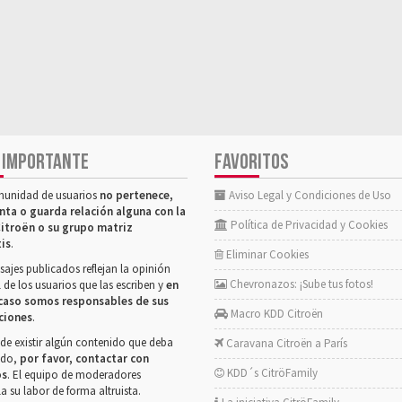
 IMPORTANTE
FAVORITOS
munidad de usuarios
no pertenece,
Aviso Legal y Condiciones de Uso
nta o guarda relación alguna con la
Política de Privacidad y Cookies
itroën o su grupo matriz
tis
.
Eliminar Cookies
ajes publicados reflejan la opinión
Chevronazos: ¡Sube tus fotos!
 de los usuarios que las escriben y
en
caso somos responsables de sus
Macro KDD Citroën
ciones
.
de existir algún contenido que deba
Caravana Citroën a París
rado,
por favor, contactar con
KDD´s CitröFamily
os
. El equipo de moderadores
la su labor de forma altruista.