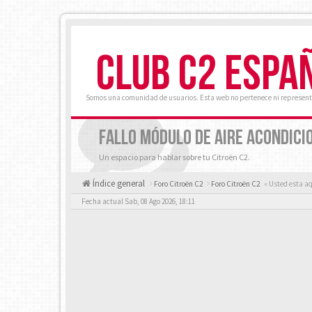
CLUB C2 ESPA
Somos una comunidad de usuarios. Esta web no pertenece ni represent
FALLO MÓDULO DE AIRE ACONDICI
Un espacio para hablar sobre tu Citroën C2.
Índice general
Foro Citroën C2
Foro Citroën C2
« Usted esta a
Fecha actual Sab, 08 Ago 2026, 18:11