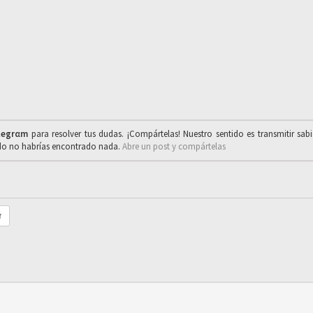
legrαm
para resolver tus dudas. ¡Compártelas! Nuestro sentido es transmitir sab
ado no habrías encontrado nada.
Abre un post y compártelas
r