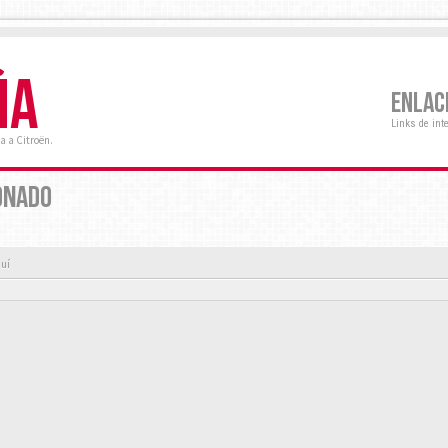
ÑA
ENLAC
Links de int
a a Citroën.
ONADO
quí