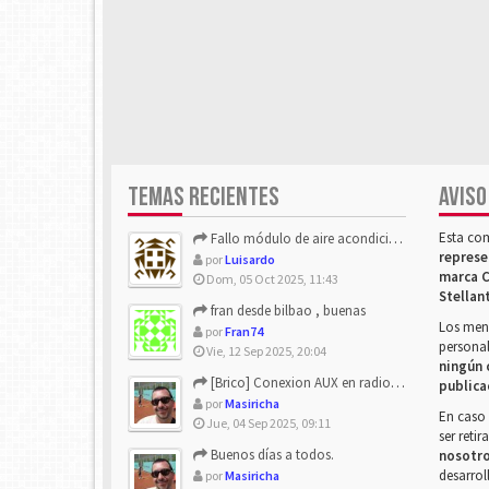
TEMAS RECIENTES
AVISO
Esta co
Fallo módulo de aire acondicionado
represe
por
Luisardo
marca C
Dom, 05 Oct 2025, 11:43
Stellan
fran desde bilbao , buenas
Los mens
por
Fran74
personal
Vie, 12 Sep 2025, 20:04
ningún 
[Brico] Conexion AUX en radio de origen
publica
por
Masiricha
En caso 
Jue, 04 Sep 2025, 09:11
ser reti
Buenos días a todos.
nosotr
desarrol
por
Masiricha