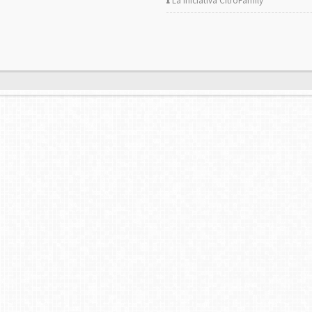
La iniciativa CitröFamily