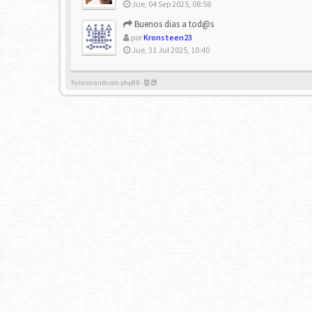
Jue, 04 Sep 2025, 08:58
Buenos dias a tod@s
por
Kronsteen23
Jue, 31 Jul 2025, 10:40
Funcionando con phpBB -