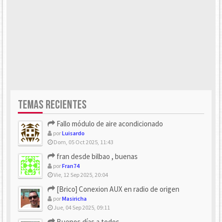
TEMAS RECIENTES
Fallo módulo de aire acondicionado
por
Luisardo
Dom, 05 Oct 2025, 11:43
fran desde bilbao , buenas
por
Fran74
Vie, 12 Sep 2025, 20:04
[Brico] Conexion AUX en radio de origen
por
Masiricha
Jue, 04 Sep 2025, 09:11
Buenos días a todos.