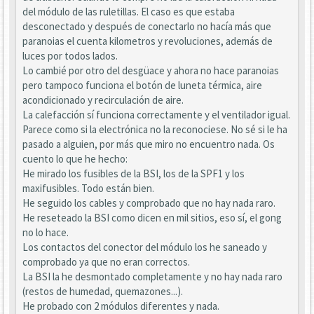
del módulo de las ruletillas. El caso es que estaba
desconectado y después de conectarlo no hacía más que
paranoias el cuenta kilometros y revoluciones, además de
luces por todos lados.
Lo cambié por otro del desgüace y ahora no hace paranoias
pero tampoco funciona el botón de luneta térmica, aire
acondicionado y recirculación de aire.
La calefacción sí funciona correctamente y el ventilador igual.
Parece como si la electrónica no la reconociese. No sé si le ha
pasado a alguien, por más que miro no encuentro nada. Os
cuento lo que he hecho:
He mirado los fusibles de la BSI, los de la SPF1 y los
maxifusibles. Todo están bien.
He seguido los cables y comprobado que no hay nada raro.
He reseteado la BSI como dicen en mil sitios, eso sí, el gong
no lo hace.
Los contactos del conector del módulo los he saneado y
comprobado ya que no eran correctos.
La BSI la he desmontado completamente y no hay nada raro
(restos de humedad, quemazones...).
He probado con 2 módulos diferentes y nada.