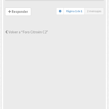
Página
1
de
1
2 mensajes
Responder
Volver a “Foro Citroën C2”