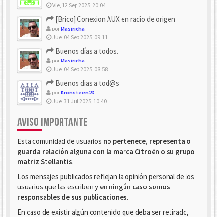
Vie, 12 Sep 2025, 20:04
[Brico] Conexion AUX en radio de origen
por
Masiricha
Jue, 04 Sep 2025, 09:11
Buenos días a todos.
por
Masiricha
Jue, 04 Sep 2025, 08:58
Buenos dias a tod@s
por
Kronsteen23
Jue, 31 Jul 2025, 10:40
AVISO IMPORTANTE
Esta comunidad de usuarios
no pertenece, representa o
guarda relación alguna con la marca Citroën o su grupo
matriz Stellantis
.
Los mensajes publicados reflejan la opinión personal de los
usuarios que las escriben y
en ningún caso somos
responsables de sus publicaciones
.
En caso de existir algún contenido que deba ser retirado,