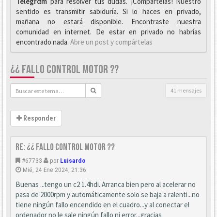
Telegrαm
para resolver tus dudas. ¡Compártelas! Nuestro
sentido es transmitir sabiduría. Si lo haces en privado,
mañana no estará disponible. Encontraste nuestra
comunidad en internet. De estar en privado no habrías
encontrado nada.
Abre un post y compártelas
¿¿ FALLO CONTROL MOTOR ??
41 mensajes
Responder
Re: ¿¿ Fallo control motor ??
#67733
por
Luisardo
Mié, 24 Ene 2024, 21:36
Buenas ...tengo un c2 1.4hdi. Arranca bien pero al acelerar no
pasa de 2000rpm y automáticamente solo se baja a ralenti...no
tiene ningún fallo encendido en el cuadro...y al conectar el
ordenador no le sale ningún fallo ni error...gracias