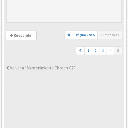
Página
5
de
5
41 mensajes
Responder
1
2
3
4
5
Volver a “Mantenimiento Citroën C2”