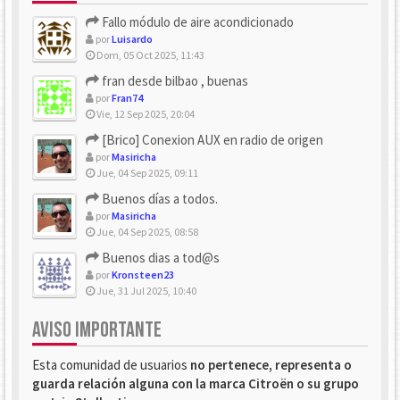
Fallo módulo de aire acondicionado
por
Luisardo
Dom, 05 Oct 2025, 11:43
fran desde bilbao , buenas
por
Fran74
Vie, 12 Sep 2025, 20:04
[Brico] Conexion AUX en radio de origen
por
Masiricha
Jue, 04 Sep 2025, 09:11
Buenos días a todos.
por
Masiricha
Jue, 04 Sep 2025, 08:58
Buenos dias a tod@s
por
Kronsteen23
Jue, 31 Jul 2025, 10:40
AVISO IMPORTANTE
Esta comunidad de usuarios
no pertenece, representa o
guarda relación alguna con la marca Citroën o su grupo