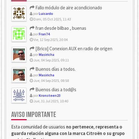
Fallo módulo de aire acondicionado
por
Luisardo
Dom, 05 Oct 2025, 11:43
fran desde bilbao , buenas
por
Fran74
Vie, 12 Sep 2025, 20:04
[Brico] Conexion AUX en radio de origen
por
Masiricha
Jue, 04 Sep 2025, 09:11
Buenos días a todos.
por
Masiricha
Jue, 04 Sep 2025, 08:58
Buenos dias a tod@s
por
Kronsteen23
Jue, 31 Jul 2025, 10:40
AVISO IMPORTANTE
Esta comunidad de usuarios
no pertenece, representa o
guarda relación alguna con la marca Citroën o su grupo