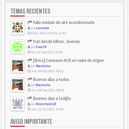
TEMAS RECIENTES
Fallo módulo de aire acondicionado
por
Luisardo
Dom, 05 Oct 2025, 11:43
fran desde bilbao , buenas
por
Fran74
Vie, 12 Sep 2025, 20:04
[Brico] Conexion AUX en radio de origen
por
Masiricha
Jue, 04 Sep 2025, 09:11
Buenos días a todos.
por
Masiricha
Jue, 04 Sep 2025, 08:58
Buenos dias a tod@s
por
Kronsteen23
Jue, 31 Jul 2025, 10:40
AVISO IMPORTANTE