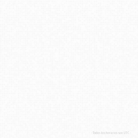
- Todos los horarios son
UTC
-