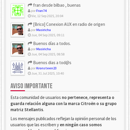
fran desde bilbao , buenas
por
Fran74
Vie, 12 Sep 2025, 20:04
[Brico] Conexion AUX en radio de origen
por
Masiricha
Jue, 04 Sep 2025, 09:11
Buenos días a todos.
por
Masiricha
Jue, 04 Sep 2025, 08:58
Buenos dias a tod@s
por
Kronsteen23
Jue, 31 Jul 2025, 10:40
AVISO IMPORTANTE
Esta comunidad de usuarios
no pertenece, representa o
guarda relación alguna con la marca Citroën o su grupo
matriz Stellantis
.
Los mensajes publicados reflejan la opinión personal de los
usuarios que las escriben y
en ningún caso somos