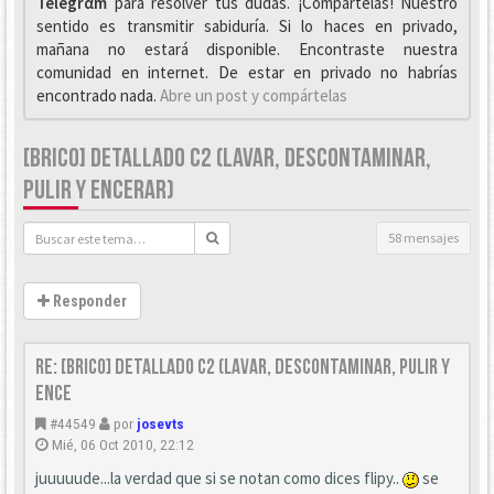
Telegrαm
para resolver tus dudas. ¡Compártelas! Nuestro
sentido es transmitir sabiduría. Si lo haces en privado,
mañana no estará disponible. Encontraste nuestra
comunidad en internet. De estar en privado no habrías
encontrado nada.
Abre un post y compártelas
[BRICO] DETALLADO C2 (LAVAR, DESCONTAMINAR,
PULIR Y ENCERAR)
58 mensajes
Responder
Re: [Brico] Detallado C2 (Lavar, descontaminar, pulir y
ence
#44549
por
josevts
Mié, 06 Oct 2010, 22:12
juuuuude...la verdad que si se notan como dices flipy..
se