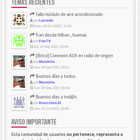
TEMAS RECIENTES
Fallo módulo de aire acondicionado
por
Luisardo
Dom, 05 Oct 2025, 11:43
fran desde bilbao , buenas
por
Fran74
Vie, 12 Sep 2025, 20:04
[Brico] Conexion AUX en radio de origen
por
Masiricha
Jue, 04 Sep 2025, 09:11
Buenos días a todos.
por
Masiricha
Jue, 04 Sep 2025, 08:58
Buenos dias a tod@s
por
Kronsteen23
Jue, 31 Jul 2025, 10:40
AVISO IMPORTANTE
Esta comunidad de usuarios
no pertenece, representa o