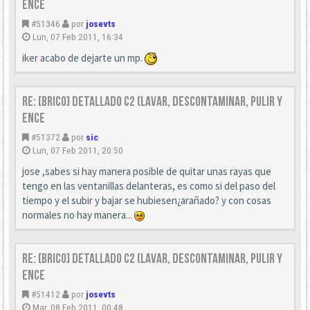
ence
#51346
por
josevts
Lun, 07 Feb 2011, 16:34
iker acabo de dejarte un mp.
Re: [Brico] Detallado C2 (Lavar, descontaminar, pulir y
ence
#51372
por
sic
Lun, 07 Feb 2011, 20:50
jose ,sabes si hay manera posible de quitar unas rayas que
tengo en las ventanillas delanteras, es como si del paso del
tiempo y el subir y bajar se hubiesen¿arañado? y con cosas
normales no hay manera...
Re: [Brico] Detallado C2 (Lavar, descontaminar, pulir y
ence
#51412
por
josevts
Mar, 08 Feb 2011, 00:48