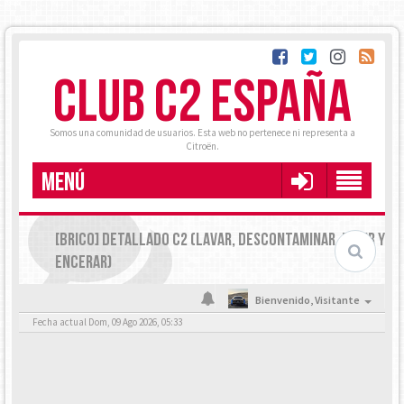
CLUB C2 ESPAÑA
Somos una comunidad de usuarios. Esta web no pertenece ni representa a
Citroën.
MENÚ
[BRICO] DETALLADO C2 (LAVAR, DESCONTAMINAR, PULIR Y
ENCERAR)
Bienvenido,
Visitante
Fecha actual Dom, 09 Ago 2026, 05:33