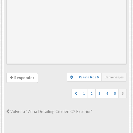
Página
6
de
6
58 mensajes
Responder
1
2
3
4
5
6
Volver a “Zona Detailing Citroën C2 Exterior”