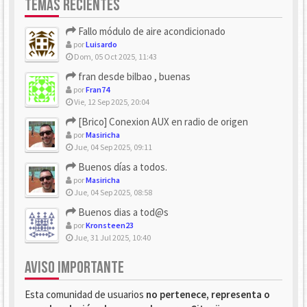
TEMAS RECIENTES
Fallo módulo de aire acondicionado
por
Luisardo
Dom, 05 Oct 2025, 11:43
fran desde bilbao , buenas
por
Fran74
Vie, 12 Sep 2025, 20:04
[Brico] Conexion AUX en radio de origen
por
Masiricha
Jue, 04 Sep 2025, 09:11
Buenos días a todos.
por
Masiricha
Jue, 04 Sep 2025, 08:58
Buenos dias a tod@s
por
Kronsteen23
Jue, 31 Jul 2025, 10:40
AVISO IMPORTANTE
Esta comunidad de usuarios
no pertenece, representa o