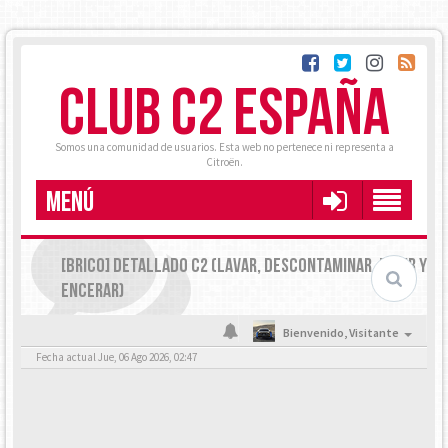
CLUB C2 ESPAÑA
Somos una comunidad de usuarios. Esta web no pertenece ni representa a
Citroën.
MENÚ
[BRICO] DETALLADO C2 (LAVAR, DESCONTAMINAR, PULIR Y
ENCERAR)
Bienvenido,
Visitante
Fecha actual Jue, 06 Ago 2026, 02:47