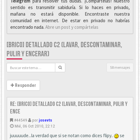
Telegrαm
para resolver tus dudas. ¡Compártelas! Nuestro
sentido es transmitir sabiduría. Si lo haces en privado,
mañana no estará disponible. Encontraste nuestra
comunidad en internet. De estar en privado no habrías
encontrado nada.
Abre un post y compártelas
[BRICO] DETALLADO C2 (LAVAR, DESCONTAMINAR,
PULIR Y ENCERAR)
58 mensajes
Responder
Re: [Brico] Detallado C2 (Lavar, descontaminar, pulir y
ence
#44549
por
josevts
Mié, 06 Oct 2010, 22:12
juuuuude...la verdad que si se notan como dices flipy..
se