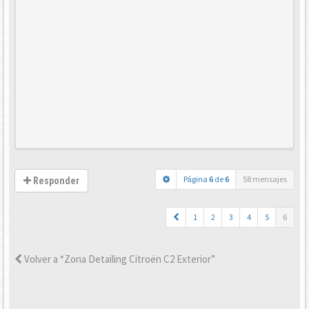
Página
6
de
6
58 mensajes
Responder
1
2
3
4
5
6
Volver a “Zona Detailing Citroën C2 Exterior”