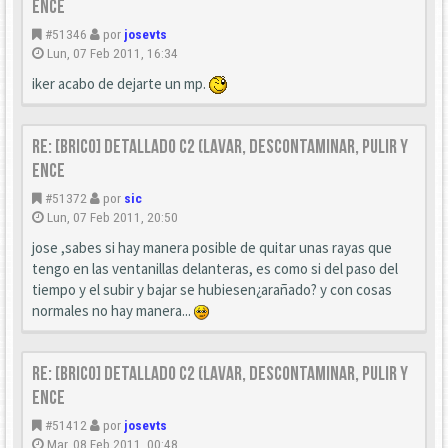
ence
#51346
por
josevts
Lun, 07 Feb 2011, 16:34
iker acabo de dejarte un mp.
Re: [Brico] Detallado C2 (Lavar, descontaminar, pulir y
ence
#51372
por
sic
Lun, 07 Feb 2011, 20:50
jose ,sabes si hay manera posible de quitar unas rayas que
tengo en las ventanillas delanteras, es como si del paso del
tiempo y el subir y bajar se hubiesen¿arañado? y con cosas
normales no hay manera...
Re: [Brico] Detallado C2 (Lavar, descontaminar, pulir y
ence
#51412
por
josevts
Mar, 08 Feb 2011, 00:48