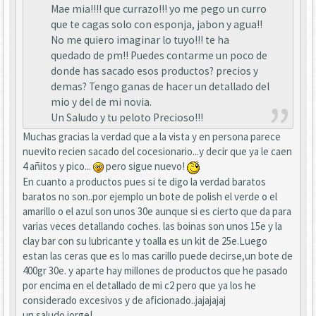
Mae mia!!!! que currazo!!! yo me pego un curro
que te cagas solo con esponja, jabon y agua!!
No me quiero imaginar lo tuyo!!! te ha
quedado de pm!! Puedes contarme un poco de
donde has sacado esos productos? precios y
demas? Tengo ganas de hacer un detallado del
mio y del de mi novia.
Un Saludo y tu peloto Precioso!!!
Muchas gracias la verdad que a la vista y en persona parece
nuevito recien sacado del cocesionario...y decir que ya le caen
4 añitos y pico...
pero sigue nuevo!
En cuanto a productos pues si te digo la verdad baratos
baratos no son..por ejemplo un bote de polish el verde o el
amarillo o el azul son unos 30e aunque si es cierto que da para
varias veces detallando coches. las boinas son unos 15e y la
clay bar con su lubricante y toalla es un kit de 25e.Luego
estan las ceras que es lo mas carillo puede decirse,un bote de
400gr 30e. y aparte hay millones de productos que he pasado
por encima en el detallado de mi c2 pero que ya los he
considerado excesivos y de aficionado..jajajajaj
un saludo jorge!