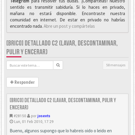
Telegrαm
para resolver tus dudas. ¡Compártelas! Nuestro
sentido es transmitir sabiduría. Si lo haces en privado,
mañana no estará disponible. Encontraste nuestra
comunidad en internet. De estar en privado no habrías
encontrado nada.
Abre un post y compártelas
[BRICO] DETALLADO C2 (LAVAR, DESCONTAMINAR,
PULIR Y ENCERAR)
58 mensajes
Responder
[Brico] Detallado C2 (Lavar, descontaminar, pulir y
encerar)
#28150
por
josevts
Lun, 01 Feb 2010, 17:29
Bueno, algunos supongo que lo habreis oido o leido en