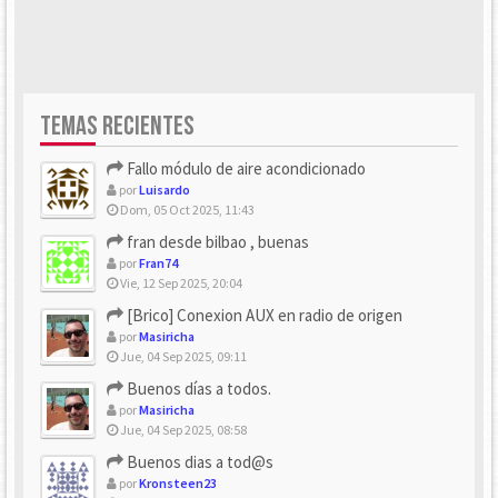
TEMAS RECIENTES
Fallo módulo de aire acondicionado
por
Luisardo
Dom, 05 Oct 2025, 11:43
fran desde bilbao , buenas
por
Fran74
Vie, 12 Sep 2025, 20:04
[Brico] Conexion AUX en radio de origen
por
Masiricha
Jue, 04 Sep 2025, 09:11
Buenos días a todos.
por
Masiricha
Jue, 04 Sep 2025, 08:58
Buenos dias a tod@s
por
Kronsteen23