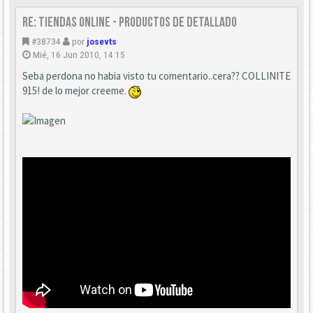
Re: Tiendas Online - Productos de detallado
#38734
por
josevts
Mié, 16 Jun 2010, 14:15
Seba perdona no habia visto tu comentario..cera?? COLLINITE
915! de lo mejor creeme.