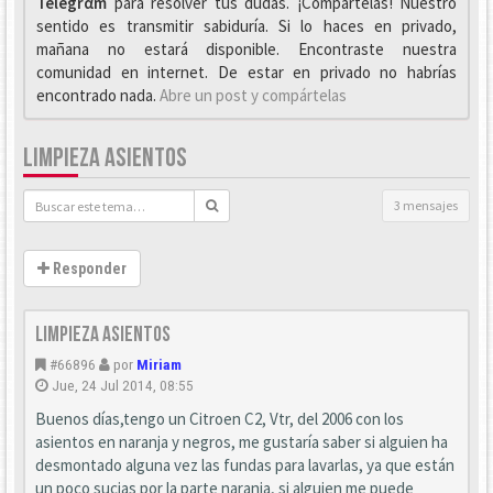
Telegrαm
para resolver tus dudas. ¡Compártelas! Nuestro
sentido es transmitir sabiduría. Si lo haces en privado,
mañana no estará disponible. Encontraste nuestra
comunidad en internet. De estar en privado no habrías
encontrado nada.
Abre un post y compártelas
LIMPIEZA ASIENTOS
3 mensajes
Responder
Limpieza asientos
#66896
por
Miriam
Jue, 24 Jul 2014, 08:55
Buenos días,tengo un Citroen C2, Vtr, del 2006 con los
asientos en naranja y negros, me gustaría saber si alguien ha
desmontado alguna vez las fundas para lavarlas, ya que están
un poco sucias por la parte naranja, si alguien me puede