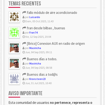
TEMAS RECIENTES
Fallo módulo de aire acondicionado
por
Luisardo
Dom, 05 Oct 2025, 11:43
fran desde bilbao , buenas
por
Fran74
Vie, 12 Sep 2025, 20:04
[Brico] Conexion AUX en radio de origen
por
Masiricha
Jue, 04 Sep 2025, 09:11
Buenos días a todos.
por
Masiricha
Jue, 04 Sep 2025, 08:58
Buenos dias a tod@s
por
Kronsteen23
Jue, 31 Jul 2025, 10:40
AVISO IMPORTANTE
Esta comunidad de usuarios
no pertenece, representa o