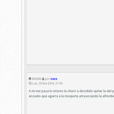
#66500
por
nane
Lun, 20 Ene 2014, 21:39
A mi me pasa lo mismo la churri a decidido quitar la del
anzuelo que agarra a la moqueta atravezando la alfombri