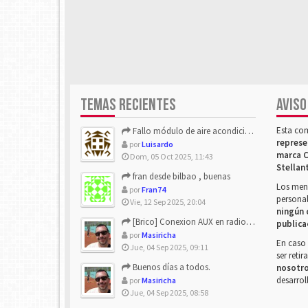
TEMAS RECIENTES
AVISO
Esta co
Fallo módulo de aire acondicionado
represe
por
Luisardo
marca C
Dom, 05 Oct 2025, 11:43
Stellan
fran desde bilbao , buenas
Los mens
por
Fran74
personal
Vie, 12 Sep 2025, 20:04
ningún 
[Brico] Conexion AUX en radio de origen
publica
por
Masiricha
En caso 
Jue, 04 Sep 2025, 09:11
ser reti
Buenos días a todos.
nosotr
desarrol
por
Masiricha
Jue, 04 Sep 2025, 08:58