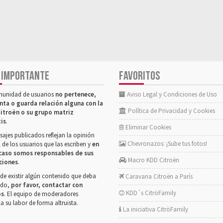
 IMPORTANTE
FAVORITOS
munidad de usuarios
no pertenece,
Aviso Legal y Condiciones de Uso
nta o guarda relación alguna con la
Política de Privacidad y Cookies
itroën o su grupo matriz
tis
.
Eliminar Cookies
ajes publicados reflejan la opinión
Chevronazos: ¡Sube tus fotos!
 de los usuarios que las escriben y
en
caso somos responsables de sus
Macro KDD Citroën
ciones
.
de existir algún contenido que deba
Caravana Citroën a París
rado,
por favor, contactar con
KDD´s CitröFamily
os
. El equipo de moderadores
la su labor de forma altruista.
La iniciativa CitröFamily