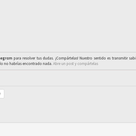
legrαm
para resolver tus dudas. ¡Compártelas! Nuestro sentido es transmitir sab
ado no habrías encontrado nada.
Abre un post y compártelas
r