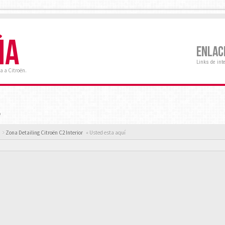
ÑA
ENLAC
Links de int
a a Citroën.
o
Zona Detailing Citroën C2 Interior
« Usted esta aquí