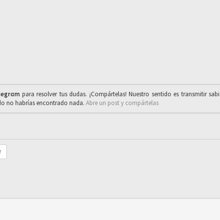
legrαm
para resolver tus dudas. ¡Compártelas! Nuestro sentido es transmitir sab
ado no habrías encontrado nada.
Abre un post y compártelas
r