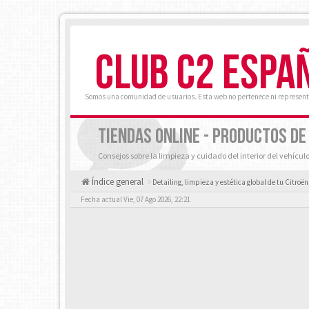
CLUB C2 ESPA
Somos una comunidad de usuarios. Esta web no pertenece ni represent
TIENDAS ONLINE - PRODUCTOS DE
Consejos sobre la limpieza y cuidado del interior del vehícul
Índice general
Detailing, limpieza y estética global de tu Citroën
Fecha actual Vie, 07 Ago 2026, 22:21