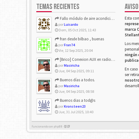
TEMAS RECIENTES
AVISO
Esta co
Fallo módulo de aire acondicionado
represe
por
Luisardo
marca C
Dom, 05 Oct 2025, 11:43
Stellan
fran desde bilbao , buenas
Los mens
por
Fran74
personal
Vie, 12 Sep 2025, 20:04
ningún 
[Brico] Conexion AUX en radio de origen
publica
por
Masiricha
En caso 
Jue, 04 Sep 2025, 09:11
ser reti
Buenos días a todos.
nosotr
desarrol
por
Masiricha
Jue, 04 Sep 2025, 08:58
Buenos dias a tod@s
por
Kronsteen23
Jue, 31 Jul 2025, 10:40
Funcionando con phpBB -