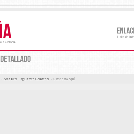
ÑA
ENLAC
Links de int
a a Citroën.
 DETALLADO
o
Zona Detailing Citroën C2 Interior
« Usted esta aquí