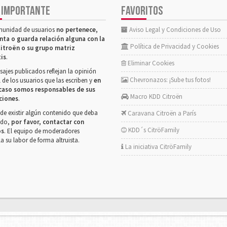
 IMPORTANTE
FAVORITOS
munidad de usuarios
no pertenece,
Aviso Legal y Condiciones de Uso
nta o guarda relación alguna con la
Política de Privacidad y Cookies
itroën o su grupo matriz
tis
.
Eliminar Cookies
ajes publicados reflejan la opinión
Chevronazos: ¡Sube tus fotos!
 de los usuarios que las escriben y
en
caso somos responsables de sus
Macro KDD Citroën
ciones
.
de existir algún contenido que deba
Caravana Citroën a París
rado,
por favor, contactar con
KDD´s CitröFamily
os
. El equipo de moderadores
la su labor de forma altruista.
La iniciativa CitröFamily