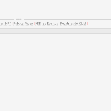
 un MP?
|
Publicar Video
|
KDD´s y Eventos
|
Pegatinas del Club!
|