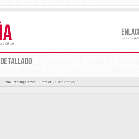
ÑA
ENLAC
Links de int
a a Citroën.
 DETALLADO
o
Zona Detailing Citroën C2 Interior
« Usted esta aquí