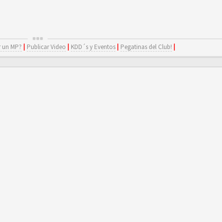
 un MP?
|
Publicar Video
|
KDD´s y Eventos
|
Pegatinas del Club!
|