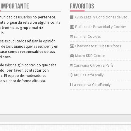
 IMPORTANTE
FAVORITOS
munidad de usuarios
no pertenece,
Aviso Legal y Condiciones de Uso
nta o guarda relación alguna con la
Política de Privacidad y Cookies
itroën o su grupo matriz
tis
.
Eliminar Cookies
ajes publicados reflejan la opinión
Chevronazos: ¡Sube tus fotos!
 de los usuarios que las escriben y
en
caso somos responsables de sus
Macro KDD Citroën
ciones
.
de existir algún contenido que deba
Caravana Citroën a París
rado,
por favor, contactar con
KDD´s CitröFamily
os
. El equipo de moderadores
la su labor de forma altruista.
La iniciativa CitröFamily