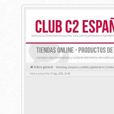
CLUB C2 ESPA
Somos una comunidad de usuarios. Esta web no pertenece ni represent
TIENDAS ONLINE - PRODUCTOS DE
Consejos sobre la limpieza y cuidado del interior del vehícul
Índice general
Detailing, limpieza y estética global de tu Citroën
Fecha actual Vie, 07 Ago 2026, 10:48