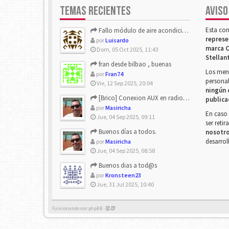
TEMAS RECIENTES
AVISO
Esta co
Fallo módulo de aire acondicionado
represe
por
Luisardo
marca C
Dom, 05 Oct 2025, 11:43
Stellan
fran desde bilbao , buenas
Los mens
por
Fran74
personal
Vie, 12 Sep 2025, 20:04
ningún 
[Brico] Conexion AUX en radio de origen
publica
por
Masiricha
En caso 
Jue, 04 Sep 2025, 09:11
ser reti
Buenos días a todos.
nosotr
desarrol
por
Masiricha
Jue, 04 Sep 2025, 08:58
Buenos dias a tod@s
por
Kronsteen23
Jue, 31 Jul 2025, 10:40
Funcionando con phpBB -