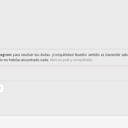
legrαm
para resolver tus dudas. ¡Compártelas! Nuestro sentido es transmitir sab
ado no habrías encontrado nada.
Abre un post y compártelas
r