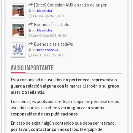
[Brico] Conexion AUX en radio de origen
por
Masiricha
Jue, 04 Sep 2025, 09:11
Buenos días a todos.
por
Masiricha
Jue, 04 Sep 2025, 08:58
Buenos dias a tod@s
por
Kronsteen23
Jue, 31 Jul 2025, 10:40
AVISO IMPORTANTE
Esta comunidad de usuarios
no pertenece, representa o
guarda relación alguna con la marca Citroën o su grupo
matriz Stellantis
.
Los mensajes publicados reflejan la opinión personal de los
usuarios que las escriben y
en ningún caso somos
responsables de sus publicaciones
.
En caso de existir algún contenido que deba ser retirado,
por favor, contactar con nosotros
. El equipo de