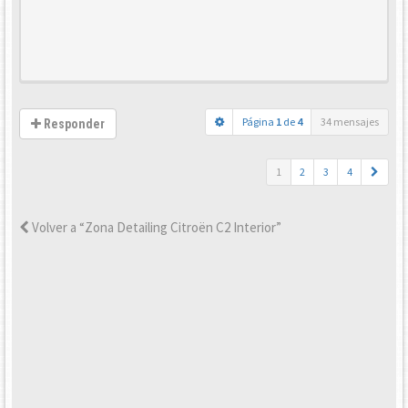
Página
1
de
4
34 mensajes
Responder
1
2
3
4
Volver a “Zona Detailing Citroën C2 Interior”