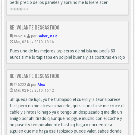
pedir precio de los paneles y aora no me lo kiere acer
ajajajajjaja
Re: Volante desgastado
#46216
por
Goker_VTR
Mar, 02 Nov 2010, 13:16
Pues uno de los mejores tapiceros de mi isla me pedía 60
euros si me lo tapizaba en polipiel buena y las costuras en rojo
Re: Volante desgastado
#46222
por
Alex
Mar, 02 Nov 2010, 16:42
uff queda de lujo, yo he trabajado el cuero y la teoria parece
facil pero no me atrevo a hacerlo, quizas un dia se me cruce el
cable y a ratos lo hago ya q tengo un desplazado q me dio un
amigo por ahi tirado q aunque no pgue mucho con el coche y
no pase itv temporalmente hasta q haga o encuenter a
alguien que me haga ese tapizado puede valer, sabes donde