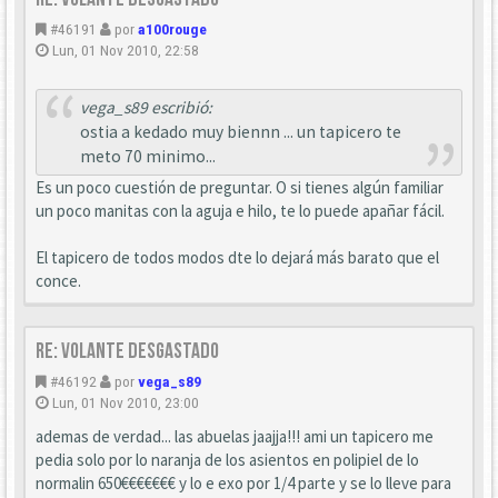
#46191
por
a100rouge
Lun, 01 Nov 2010, 22:58
vega_s89 escribió:
ostia a kedado muy biennn ... un tapicero te
meto 70 minimo...
Es un poco cuestión de preguntar. O si tienes algún familiar
un poco manitas con la aguja e hilo, te lo puede apañar fácil.
El tapicero de todos modos dte lo dejará más barato que el
conce.
Re: Volante desgastado
#46192
por
vega_s89
Lun, 01 Nov 2010, 23:00
ademas de verdad... las abuelas jaajja!!! ami un tapicero me
pedia solo por lo naranja de los asientos en polipiel de lo
normalin 650€€€€€€€ y lo e exo por 1/4 parte y se lo lleve para