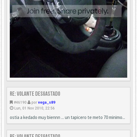
Re: Volante desgastado
#46190
por
vega_s89
Lun, 01 Nov 2010, 22:56
ostia a kedado muy biennn ... un tapicero te meto 70 minimo...
Re: Volante desgastado