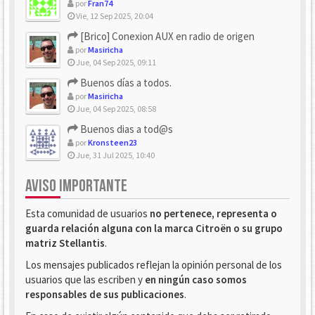
por
Fran74
Vie, 12 Sep 2025, 20:04
[Brico] Conexion AUX en radio de origen
por
Masiricha
Jue, 04 Sep 2025, 09:11
Buenos días a todos.
por
Masiricha
Jue, 04 Sep 2025, 08:58
Buenos dias a tod@s
por
Kronsteen23
Jue, 31 Jul 2025, 10:40
AVISO IMPORTANTE
Esta comunidad de usuarios
no pertenece, representa o
guarda relación alguna con la marca Citroën o su grupo
matriz Stellantis
.
Los mensajes publicados reflejan la opinión personal de los
usuarios que las escriben y
en ningún caso somos
responsables de sus publicaciones
.