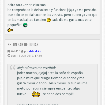
edito otra vez en el mismo:
he comprobado lo del volante y funciona jajaja yo me pensaba
que solo se podia hacer en los vtr, vts...pero bueno ya veo que
en los mas bajitos tambien
cada dia me gusta mas este
pequeñin!
Re: un par de dudas
#62416
por
dduukkii
Lun, 18 Jun 2012, 17:50
alejandro suarez escribió:
joder macho jajajaj eres la caña de españa
jajaja mira que tengo tiempo el coche y me
gusta mirarlo todo...bien mirao...y aun asi me
meto por aqui y siempre encuentro algo
nuevo....
te debo dos compi!!