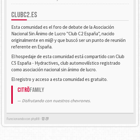
CLUBC2.ES
Esta comunidad es el foro de debate de la Asociación
Nacional Sin Ánimo de Lucro "Club C2 España", nacido
originalmente en mi@ y que buscó ser un punto de reunión
referente en España.
El hospedaje de esta comunidad está compartido con Club
C5 España - Hydractives, club automovilístico registrado
como asociación nacional sin ánimo de lucro.
El registro y acceso a esta comunidad es gratuito.
Citrö
Family
Disfrutando con nuestros chevrones.
Funcionando con phpBB -