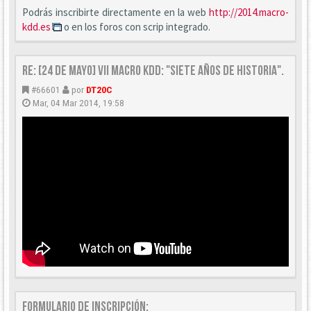
Podrás inscribirte directamente en la web
http://2014.macro-
kdd.es
o en los foros con scrip integrado.
Re: [24 DE MAYO] VII Macro KDD: "Siete años de historia".
#66601
por
DT20C
Mar, 04 Mar 2014, 19:58
FORMULARIO DE INSCRIPCIÓN: