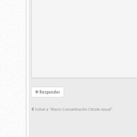
Responder
Volver a “Macro Concentración Citroën Anual”