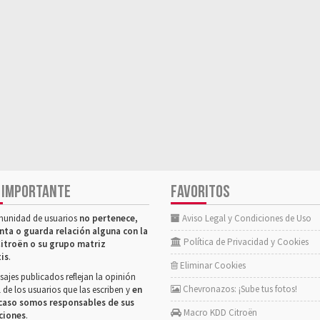
 IMPORTANTE
FAVORITOS
munidad de usuarios
no pertenece,
Aviso Legal y Condiciones de Uso
nta o guarda relación alguna con la
Política de Privacidad y Cookies
itroën o su grupo matriz
tis
.
Eliminar Cookies
ajes publicados reflejan la opinión
Chevronazos: ¡Sube tus fotos!
 de los usuarios que las escriben y
en
caso somos responsables de sus
Macro KDD Citroën
ciones
.