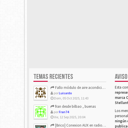
TEMAS RECIENTES
AVISO
Esta co
Fallo módulo de aire acondicionado
represe
por
Luisardo
marca C
Dom, 05 Oct 2025, 11:43
Stellan
fran desde bilbao , buenas
Los mens
por
Fran74
personal
Vie, 12 Sep 2025, 20:04
ningún 
[Brico] Conexion AUX en radio de origen
publica