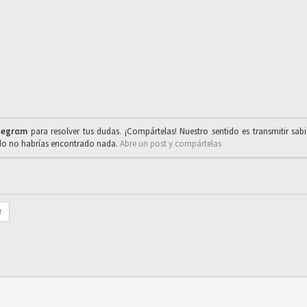
legrαm
para resolver tus dudas. ¡Compártelas! Nuestro sentido es transmitir sab
ado no habrías encontrado nada.
Abre un post y compártelas
r