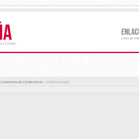
ÑA
ENLAC
Links de int
a a Citroën.
 Concentración Citroën Anual
« Usted esta aquí