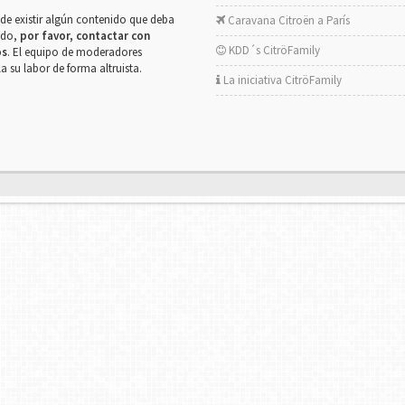
de existir algún contenido que deba
Caravana Citroën a París
rado,
por favor, contactar con
KDD´s CitröFamily
os
. El equipo de moderadores
la su labor de forma altruista.
La iniciativa CitröFamily