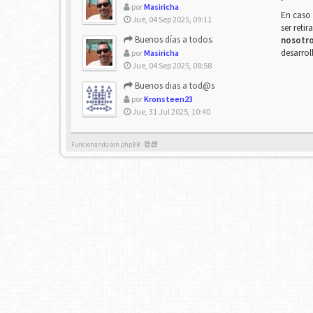
por
Masiricha
En caso 
Jue, 04 Sep 2025, 09:11
ser reti
Buenos días a todos.
nosotr
desarrol
por
Masiricha
Jue, 04 Sep 2025, 08:58
Buenos dias a tod@s
por
Kronsteen23
Jue, 31 Jul 2025, 10:40
Funcionando con phpBB -