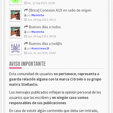
Vie, 12 Sep 2025, 20:04
[Brico] Conexion AUX en radio de origen
por
Masiricha
Jue, 04 Sep 2025, 09:11
Buenos días a todos.
por
Masiricha
Jue, 04 Sep 2025, 08:58
Buenos dias a tod@s
por
Kronsteen23
Jue, 31 Jul 2025, 10:40
AVISO IMPORTANTE
Esta comunidad de usuarios
no pertenece, representa o
guarda relación alguna con la marca Citroën o su grupo
matriz Stellantis
.
Los mensajes publicados reflejan la opinión personal de los
usuarios que las escriben y
en ningún caso somos
responsables de sus publicaciones
.
En caso de existir algún contenido que deba ser retirado,