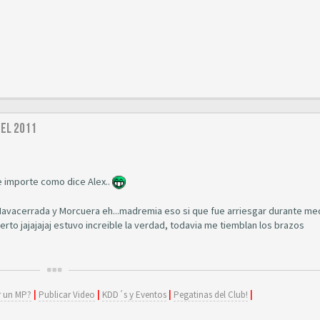
del 2011
e importe como dice Alex..
Navacerrada y Morcuera eh...madremia eso si que fue arriesgar durante me
rto jajajajaj estuvo increible la verdad, todavia me tiemblan los brazos
 un MP?
|
Publicar Video
|
KDD´s y Eventos
|
Pegatinas del Club!
|