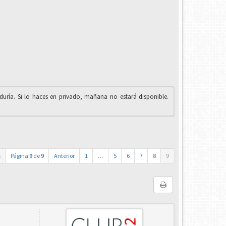
iduría. Si lo haces en privado, mañana no estará disponible.
s
Página
9
de
9
Anterior
1
…
5
6
7
8
9