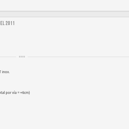
del 2011
 inox.
al por vía = +6cm)