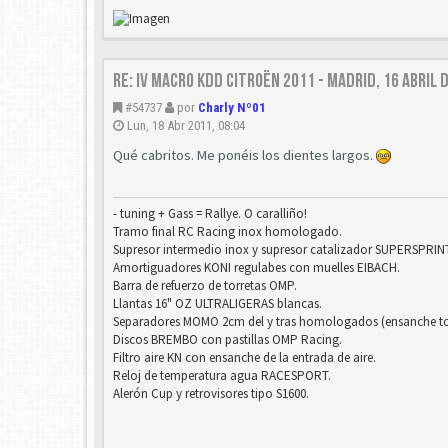
Re: IV Macro KDD Citroën 2011 - Madrid, 16 Abril 
#54737
por
Charly Nº01
Lun, 18 Abr 2011, 08:04
Qué cabritos. Me ponéis los dientes largos.
- tuning + Gass = Rallye. O caralliño!
Tramo final RC Racing inox homologado.
Supresor intermedio inox y supresor catalizador SUPERSPRINT
Amortiguadores KONI regulabes con muelles EIBACH.
Barra de refuerzo de torretas OMP.
Llantas 16" OZ ULTRALIGERAS blancas.
Separadores MOMO 2cm del y tras homologados (ensanche tot
Discos BREMBO con pastillas OMP Racing.
Filtro aire KN con ensanche de la entrada de aire.
Reloj de temperatura agua RACESPORT.
Alerón Cup y retrovisores tipo S1600.