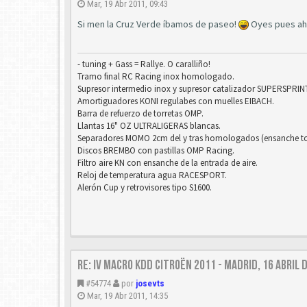
Mar, 19 Abr 2011, 09:43
Si men la Cruz Verde íbamos de paseo!
Oyes pues aho
- tuning + Gass = Rallye. O caralliño!
Tramo final RC Racing inox homologado.
Supresor intermedio inox y supresor catalizador SUPERSPRINT
Amortiguadores KONI regulabes con muelles EIBACH.
Barra de refuerzo de torretas OMP.
Llantas 16" OZ ULTRALIGERAS blancas.
Separadores MOMO 2cm del y tras homologados (ensanche tot
Discos BREMBO con pastillas OMP Racing.
Filtro aire KN con ensanche de la entrada de aire.
Reloj de temperatura agua RACESPORT.
Alerón Cup y retrovisores tipo S1600.
Re: IV Macro KDD Citroën 2011 - Madrid, 16 Abril 
#54774
por
josevts
Mar, 19 Abr 2011, 14:35