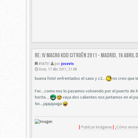
Re: IV Macro KDD Citroën 2011 - Madrid, 16 Abril 
#54731
por
josevts
Dom, 17 Abr 2011, 21:08
buena foto! enfrentados el saxo y c2...
no creo que l
Fer....como nos lo pasamos volviendo por el puerto de 
horita....
vaya dos calientes nos juntamos en el pue
tio....jajajajaajja
|
Publicar Imágenes
|
¿Cómo enviar