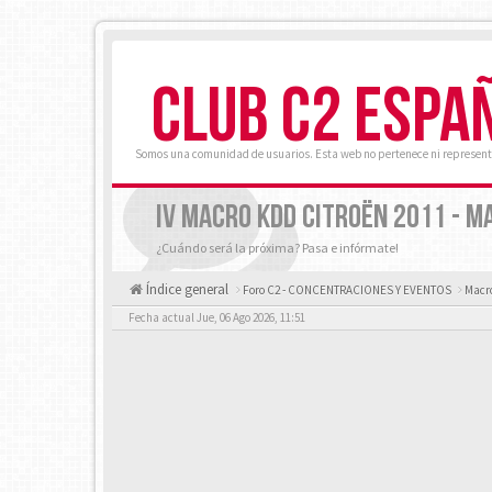
CLUB C2 ESPA
Somos una comunidad de usuarios. Esta web no pertenece ni represent
IV MACRO KDD CITROËN 2011 - MA
¿Cuándo será la próxima? Pasa e infórmate!
Índice general
Foro C2 - CONCENTRACIONES Y EVENTOS
Macro
Fecha actual Jue, 06 Ago 2026, 11:51