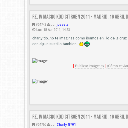
Re: IV Macro KDD Citroën 2011 - Madrid, 16 Abril 
#54742
por
josevts
Lun, 18 Abr 2011, 14:23
charly tio..no te imaginas como ibamos eh...lo de la cr
con algun sustillo tambien..
|
Publicar Imágenes
|
¿Cómo enviar
Re: IV Macro KDD Citroën 2011 - Madrid, 16 Abril 
#54765
por
Charly Nº01