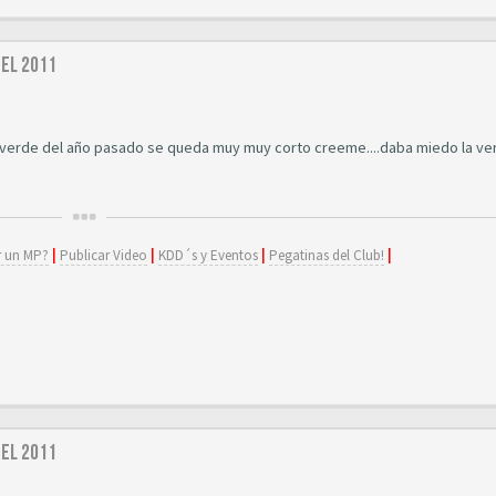
del 2011
uz verde del año pasado se queda muy muy corto creeme....daba miedo la ve
 un MP?
|
Publicar Video
|
KDD´s y Eventos
|
Pegatinas del Club!
|
del 2011