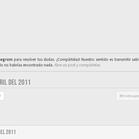
legrαm
para resolver tus dudas. ¡Compártelas! Nuestro sentido es transmitir sab
ado no habrías encontrado nada.
Abre un post y compártelas
RIL DEL 2011
89 mensaje
r
del 2011