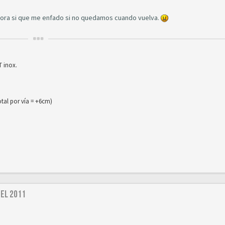
ra si que me enfado si no quedamos cuando vuelva.
 inox.
al por vía = +6cm)
del 2011