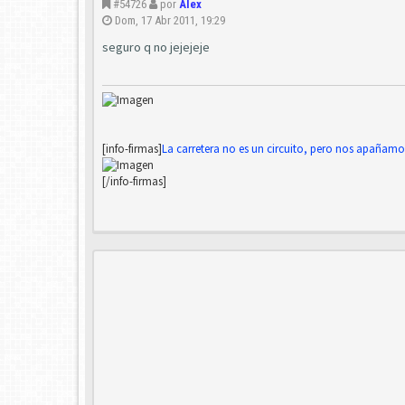
#54726
por
Alex
Dom, 17 Abr 2011, 19:29
seguro q no jejejeje
[info-firmas]
La carretera no es un circuito, pero nos apañamo
[/info-firmas]