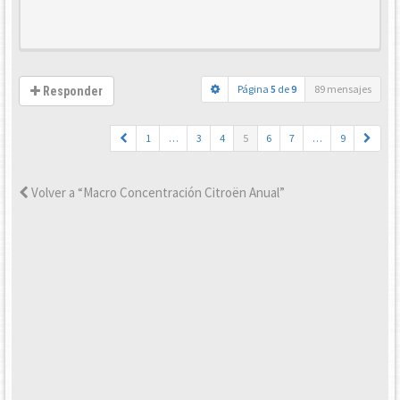
Página
5
de
9
89 mensajes
Responder
1
…
3
4
5
6
7
…
9
Volver a “Macro Concentración Citroën Anual”