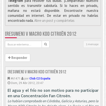
Telegrαm
para resolver tus dudas. ¡Compártelas! Nuestro
sentido es transmitir sabiduría. Si lo haces en privado,
mañana no estará disponible. Encontraste nuestra
comunidad en internet. De estar en privado no habrías
encontrado nada.
Abre un post y compártelas
[RESUMEN] V MACRO KDD CITROËN 2012
1 mensaje
Responder
[Resumen] V Macro KDD Citroën 2012
#61471
por
Club C2 España
Dom, 29 Abr 2012, 23:47
El agua y el frío no son motivo para no participar
en una Concentración Fan Citroën.
Lo habían comprobado en Córdoba, Galicia y Asturias, pero la
Macro KDD Citroën lo ha dejado claro. La lluvia y el frio no