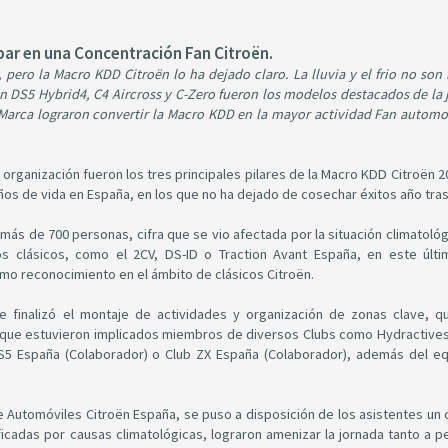
ipar en una Concentración Fan Citroën.
pero la Macro KDD Citroën lo ha dejado claro. La lluvia y el frio no son
n DS5 Hybrid4, C4 Aircross y C-Zero fueron los modelos destacados de la 
Marca lograron convertir la Macro KDD en la mayor actividad Fan automov
 organización fueron los tres principales pilares de la Macro KDD Citroën 2
os de vida en España, en los que no ha dejado de cosechar éxitos año tras
 más de 700 personas, cifra que se vio afectada por la situación climatoló
los clásicos, como el 2CV, DS-ID o Traction Avant España, en este últ
mo reconocimiento en el ámbito de clásicos Citroën.
 finalizó el montaje de actividades y organización de zonas clave, q
 que estuvieron implicados miembros de diversos Clubs como Hydractive
DS5 España (Colaborador) o Club ZX España (Colaborador), además del e
e Automóviles Citroën España, se puso a disposición de los asistentes un 
icadas por causas climatológicas, lograron amenizar la jornada tanto a 