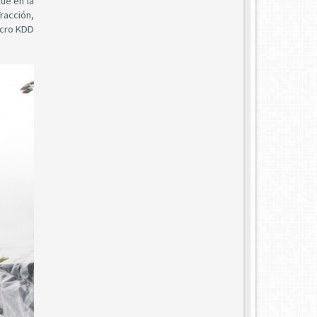
ue en la
Tracción,
acro KDD