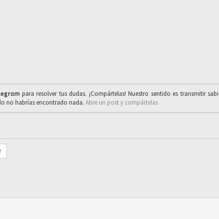
legrαm
para resolver tus dudas. ¡Compártelas! Nuestro sentido es transmitir sab
ado no habrías encontrado nada.
Abre un post y compártelas
r