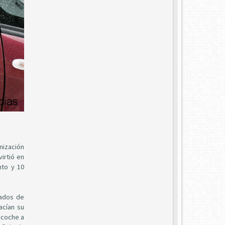
nización
virtió en
nto y 10
eados de
acían su
 coche a