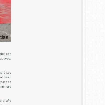
rios con
actives,
ebró sus
ación en
spaña ha
o número
e el año