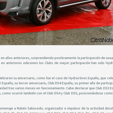
en años anteriores, sorprendiendo positivamente la participación de usua
e en anteriores ediciones los Clubs de mayor participación han sido Hydr
lebraron su aniversario, como fue el caso de Hydractives España, que cel
 España, su tercer aniversario, Club DS4 España, su primer año de particip
iedad tras varios meses en funcionamiento. Cabe destacar que Club DS3 E
do, como ocurrió también con el Club DS4 y Club DS5, posicionándose com
 homenaje a Rubén Sabucedo, organizador e impulsor de la actividad desd