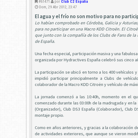
#61471
por
Club C2 España
Dom, 29 Abr 2012, 23:47
El agua y el frío no son motivo para no partic
Lo habían comprobado en Córdoba, Galicia y Asturias, 
para no participar en una Macro KDD Citroën. El Citroë
que junto con la compañía de los Clubs de Fans de la 
de España.
Una fecha especial, participación masiva y una fabulosa
organizada por Hydractives España celebró sus cinco añ
La participación se ubicó en torno a los 400 vehículos y
impidió participar principalmente a Clubs de vehícu
colaborador de la Macro KDD Citroën y vehículo de máxi
La jornada comenzó a las 10:40h, momento en el que
comenzado durante las 03:00h de la madrugada y en la
(Organizador), Club DS3 España (Colaborador), Club 
montaje propio.
Como en años anteriores, y gracias a la colaboración d
de actividades exteriores, que aunque se vieron modif