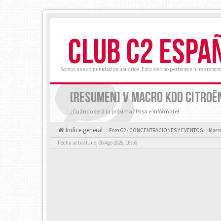
CLUB C2 ESPA
Somos una comunidad de usuarios. Esta web no pertenece ni represent
[RESUMEN] V MACRO KDD CITROË
¿Cuándo será la próxima? Pasa e infórmate!
Índice general
Foro C2 - CONCENTRACIONES Y EVENTOS
Macro
Fecha actual Jue, 06 Ago 2026, 18:56