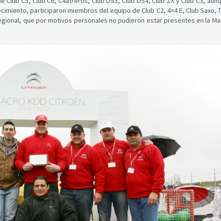
 Club C5, Club C6, C4atreros, Club DS3, Club DS4, Club ZX y Club C3, aunq
adecimiento, participaron miembros del equipo de Club C2, 4×4 E, Club Saxo, 
regional, que por motivos personales no pudieron estar presentes en la M