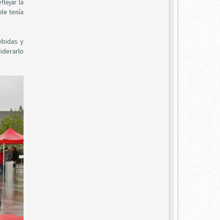
lejar la
le tenía
ebidas y
iderarlo