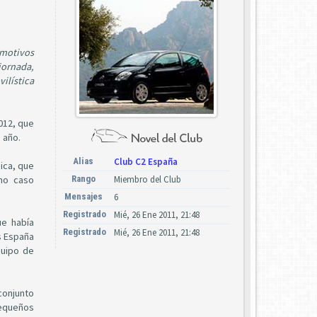
 motivos
jornada,
ilística
012, que
 año.
Alias
Club C2 España
gica, que
imo caso
Rango
Miembro del Club
Mensajes
6
Registrado
Mié, 26 Ene 2011, 21:48
ue había
Registrado
Mié, 26 Ene 2011, 21:48
s España
quipo de
conjunto
pequeños