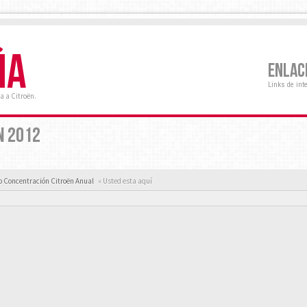
ÑA
ENLAC
Links de int
a a Citroën.
N 2012
 Concentración Citroën Anual
« Usted esta aquí