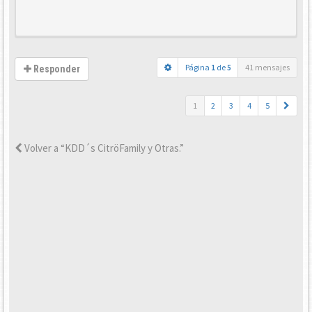
Página
1
de
5
41 mensajes
Responder
1
2
3
4
5
Volver a “KDD´s CitröFamily y Otras.”