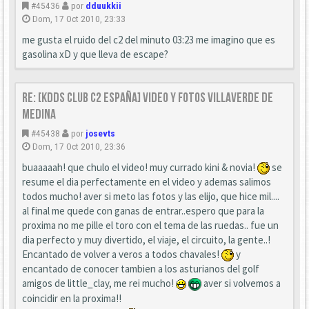
#45436
por
dduukkii
Dom, 17 Oct 2010, 23:33
me gusta el ruido del c2 del minuto 03:23 me imagino que es
gasolina xD y que lleva de escape?
Re: [KDDS Club C2 España] Video y fotos Villaverde de
Medina
#45438
por
josevts
Dom, 17 Oct 2010, 23:36
buaaaaah! que chulo el video! muy currado kini & novia!
se
resume el dia perfectamente en el video y ademas salimos
todos mucho! aver si meto las fotos y las elijo, que hice mil....
al final me quede con ganas de entrar..espero que para la
proxima no me pille el toro con el tema de las ruedas.. fue un
dia perfecto y muy divertido, el viaje, el circuito, la gente..!
Encantado de volver a veros a todos chavales!
y
encantado de conocer tambien a los asturianos del golf
amigos de little_clay, me rei mucho!
aver si volvemos a
coincidir en la proxima!!