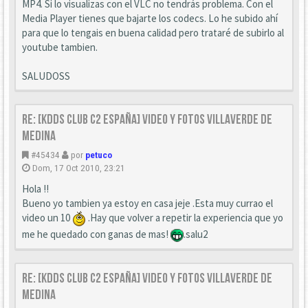
MP4. Si lo visualizas con el VLC no tendrás problema. Con el
Media Player tienes que bajarte los codecs. Lo he subido ahí
para que lo tengais en buena calidad pero trataré de subirlo al
youtube tambien.
SALUDOSS
Re: [KDDS Club C2 España] Video y fotos Villaverde de
Medina
#45434
por
petuco
Dom, 17 Oct 2010, 23:21
Hola !!
Bueno yo tambien ya estoy en casa jeje .Esta muy currao el
video un 10
.Hay que volver a repetir la experiencia que yo
me he quedado con ganas de mas!
.salu2
Re: [KDDS Club C2 España] Video y fotos Villaverde de
Medina