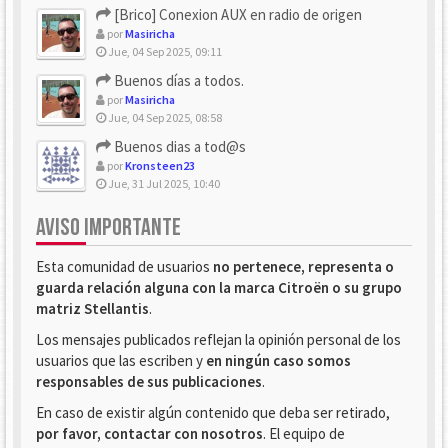
[Brico] Conexion AUX en radio de origen
por
Masiricha
Jue, 04 Sep 2025, 09:11
Buenos días a todos.
por
Masiricha
Jue, 04 Sep 2025, 08:58
Buenos dias a tod@s
por
Kronsteen23
Jue, 31 Jul 2025, 10:40
AVISO IMPORTANTE
Esta comunidad de usuarios
no pertenece, representa o
guarda relación alguna con la marca Citroën o su grupo
matriz Stellantis
.
Los mensajes publicados reflejan la opinión personal de los
usuarios que las escriben y
en ningún caso somos
responsables de sus publicaciones
.
En caso de existir algún contenido que deba ser retirado,
por favor, contactar con nosotros
. El equipo de