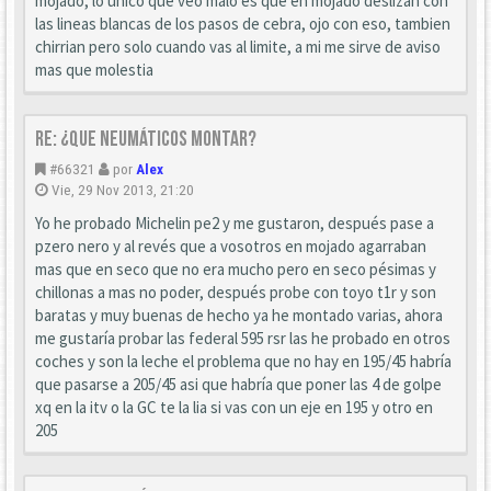
mojado, lo unico que veo malo es que en mojado deslizan con
las lineas blancas de los pasos de cebra, ojo con eso, tambien
chirrian pero solo cuando vas al limite, a mi me sirve de aviso
mas que molestia
Re: ¿que neumáticos montar?
#66321
por
Alex
Vie, 29 Nov 2013, 21:20
Yo he probado Michelin pe2 y me gustaron, después pase a
pzero nero y al revés que a vosotros en mojado agarraban
mas que en seco que no era mucho pero en seco pésimas y
chillonas a mas no poder, después probe con toyo t1r y son
baratas y muy buenas de hecho ya he montado varias, ahora
me gustaría probar las federal 595 rsr las he probado en otros
coches y son la leche el problema que no hay en 195/45 habría
que pasarse a 205/45 asi que habría que poner las 4 de golpe
xq en la itv o la GC te la lia si vas con un eje en 195 y otro en
205