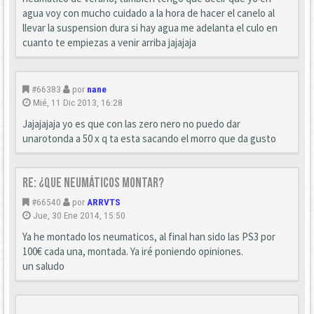
agua voy con mucho cuidado a la hora de hacer el canelo al
llevar la suspension dura si hay agua me adelanta el culo en
cuanto te empiezas a venir arriba jajajaja
#66383
por
nane
Mié, 11 Dic 2013, 16:28
Jajajajaja yo es que con las zero nero no puedo dar
unarotonda a 50 x q ta esta sacando el morro que da gusto
Re: ¿que neumáticos montar?
#66540
por
ARRVTS
Jue, 30 Ene 2014, 15:50
Ya he montado los neumaticos, al final han sido las PS3 por
100€ cada una, montada. Ya iré poniendo opiniones.
un saludo