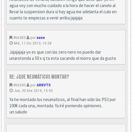
agua voy con mucho cuidado a la hora de hacer el canelo al
llevar la suspension dura si hay agua me adelanta el culo en
cuanto te empiezas a venir arriba jajajaja
#66383
por
nane
Mié, 11 Dic 2013, 16:28
Jajajajaja yo es que con las zero nero no puedo dar
unarotonda a 50 x q ta esta sacando el morro que da gusto
Re: ¿que neumáticos montar?
#66540
por
ARRVTS
Jue, 30 Ene 2014, 15:50
Ya he montado los neumaticos, al final han sido las PS3 por
100€ cada una, montada. Ya iré poniendo opiniones.
un saludo