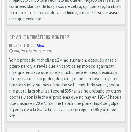
mojado, lo unico que veo malo es que en mojado deslizan con
las lineas blancas de los pasos de cebra, ojo con eso, tambien
chirrian pero solo cuando vas al limite, a mi me sirve de aviso
mas que molestia
Re: ¿que neumáticos montar?
#66321
por
Alex
Vie, 29 Nov 2013, 21:20
Yo he probado Michelin pe2 y me gustaron, después pase a
pzero nero y al revés que a vosotros en mojado agarraban
mas que en seco que no era mucho pero en seco pésimas y
chillonas a mas no poder, después probe con toyo t1r y son
baratas y muy buenas de hecho ya he montado varias, ahora
me gustaría probar las federal 595 rsr las he probado en otros
coches y son la leche el problema que no hay en 195/45 habría
que pasarse a 205/45 asi que habría que poner las 4 de golpe
xq en la itv o la GC te la lia si vas con un eje en 195 y otro en
205