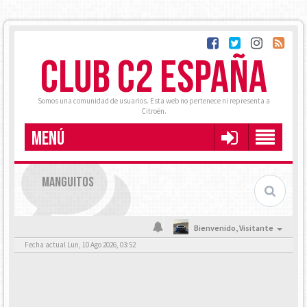
CLUB C2 ESPAÑA
Somos una comunidad de usuarios. Esta web no pertenece ni representa a
Citroën.
MENÚ
MANGUITOS
Bienvenido,
Visitante
Fecha actual Lun, 10 Ago 2026, 03:52