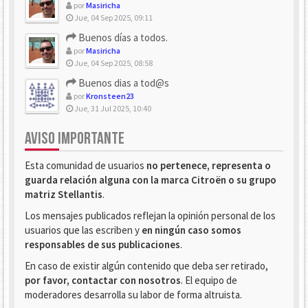
por
Masiricha
Jue, 04 Sep 2025, 09:11
Buenos días a todos.
por
Masiricha
Jue, 04 Sep 2025, 08:58
Buenos dias a tod@s
por
Kronsteen23
Jue, 31 Jul 2025, 10:40
AVISO IMPORTANTE
Esta comunidad de usuarios
no pertenece, representa o
guarda relación alguna con la marca Citroën o su grupo
matriz Stellantis
.
Los mensajes publicados reflejan la opinión personal de los
usuarios que las escriben y
en ningún caso somos
responsables de sus publicaciones
.
En caso de existir algún contenido que deba ser retirado,
por favor, contactar con nosotros
. El equipo de
moderadores desarrolla su labor de forma altruista.