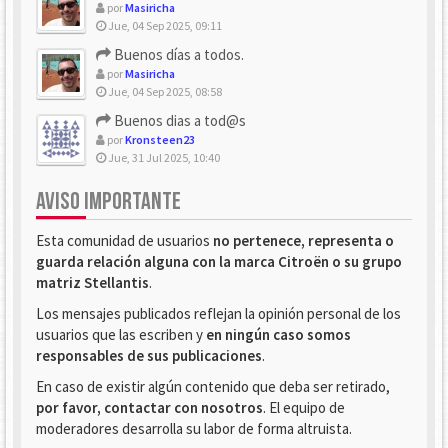
por
Masiricha
Jue, 04 Sep 2025, 09:11
Buenos días a todos.
por
Masiricha
Jue, 04 Sep 2025, 08:58
Buenos dias a tod@s
por
Kronsteen23
Jue, 31 Jul 2025, 10:40
AVISO IMPORTANTE
Esta comunidad de usuarios
no pertenece, representa o
guarda relación alguna con la marca Citroën o su grupo
matriz Stellantis
.
Los mensajes publicados reflejan la opinión personal de los
usuarios que las escriben y
en ningún caso somos
responsables de sus publicaciones
.
En caso de existir algún contenido que deba ser retirado,
por favor, contactar con nosotros
. El equipo de
moderadores desarrolla su labor de forma altruista.