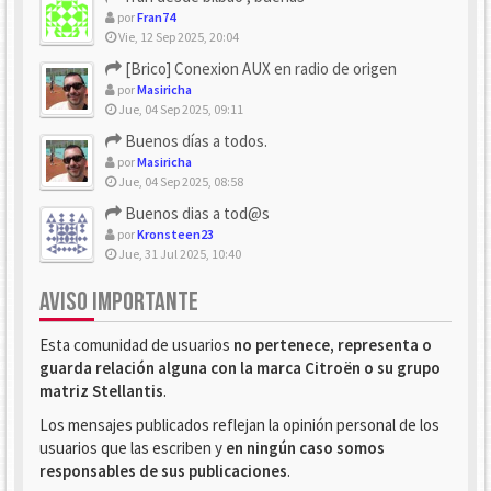
por
Fran74
Vie, 12 Sep 2025, 20:04
[Brico] Conexion AUX en radio de origen
por
Masiricha
Jue, 04 Sep 2025, 09:11
Buenos días a todos.
por
Masiricha
Jue, 04 Sep 2025, 08:58
Buenos dias a tod@s
por
Kronsteen23
Jue, 31 Jul 2025, 10:40
AVISO IMPORTANTE
Esta comunidad de usuarios
no pertenece, representa o
guarda relación alguna con la marca Citroën o su grupo
matriz Stellantis
.
Los mensajes publicados reflejan la opinión personal de los
usuarios que las escriben y
en ningún caso somos
responsables de sus publicaciones
.