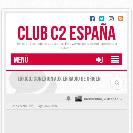
CLUB C2 ESPAÑA
Somos una comunidad de usuarios. Esta web no pertenece ni representa a
Citroën.
MENÚ
[BRICO] CONEXION AUX EN RADIO DE ORIGEN
Bienvenido,
Visitante
Fecha actual Vie, 07 Ago 2026, 07:46