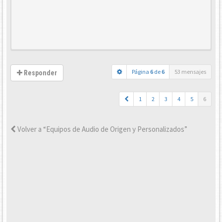
Página
6
de
6
53 mensajes
Responder
1
2
3
4
5
6
Volver a “Equipos de Audio de Origen y Personalizados”