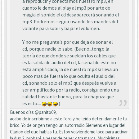
a reproducir y conectamos nuestro mp3, en
cuanto le demos al play al mp3 por arte de
magia el sonido el cd desaparecerá sonando el
mp3. Podremos seguir usando los mandos del
volante para subir y bajar el volumen.
Y no me pregunteís por que deja de sonar el
cd, porque nadie lo sabe. (Bueno...tengo la
teoría de que donde se sueldan los cables que
es la salida de audio del cd, la señal de este no
esta amplificada, la de nuestro mp3 si lleva un
poco mas de fuerza lo que oculta el audio del
cd, sonando solo el mp3 que después vuelve a
ser amplificado por la radio, consiguiendo una
calidad bastante buena, para la chapuza que
es esto....
)
Buenos días @panito69,
acabo de inscribirme a este foro y he leído detenidamente tu
brico. Yo de origen tengo un autorradio Siemens en lugar del
Clarion del que hablas tu. Estoy volviéndome loco para activar
la Aux 2, probaré a pesar de tener otra marca. Muchísimas