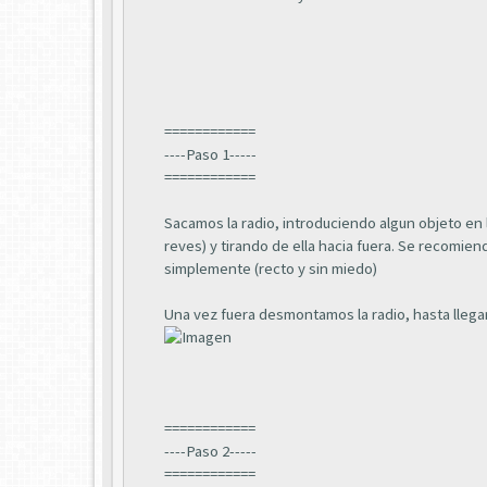
============
----Paso 1-----
============
Sacamos la radio, introduciendo algun objeto en 
reves) y tirando de ella hacia fuera. Se recomie
simplemente (recto y sin miedo)
Una vez fuera desmontamos la radio, hasta llegar 
============
----Paso 2-----
============