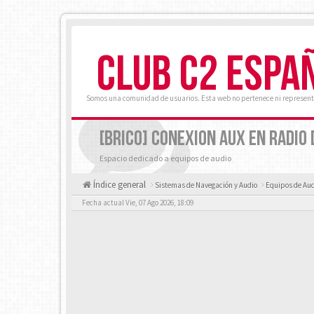
CLUB C2 ESPA
Somos una comunidad de usuarios. Esta web no pertenece ni represent
[BRICO] CONEXION AUX EN RADIO 
Espacio dedicado a equipos de audio
Índice general
Sistemas de Navegación y Audio
Equipos de Aud
Fecha actual Vie, 07 Ago 2026, 18:09