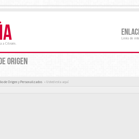
ÑA
ENLAC
Links de int
a a Citroën.
DE ORIGEN
io de Origen y Personalizados
« Usted esta aquí