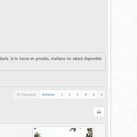
iduría. Si lo haces en privado, mañana no estará disponible.
53 mensajes
Anterior
1
2
3
4
5
6