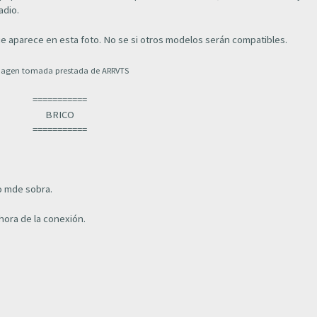
adio.
que aparece en esta foto. No se si otros modelos serán compatibles.
agen tomada prestada de ARRVTS
===========
BRICO
===========
po mde sobra.
hora de la conexión.