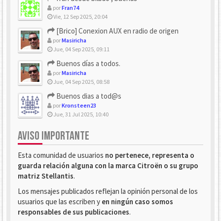
por
Fran74
Vie, 12 Sep 2025, 20:04
[Brico] Conexion AUX en radio de origen
por
Masiricha
Jue, 04 Sep 2025, 09:11
Buenos días a todos.
por
Masiricha
Jue, 04 Sep 2025, 08:58
Buenos dias a tod@s
por
Kronsteen23
Jue, 31 Jul 2025, 10:40
AVISO IMPORTANTE
Esta comunidad de usuarios
no pertenece, representa o
guarda relación alguna con la marca Citroën o su grupo
matriz Stellantis
.
Los mensajes publicados reflejan la opinión personal de los
usuarios que las escriben y
en ningún caso somos
responsables de sus publicaciones
.