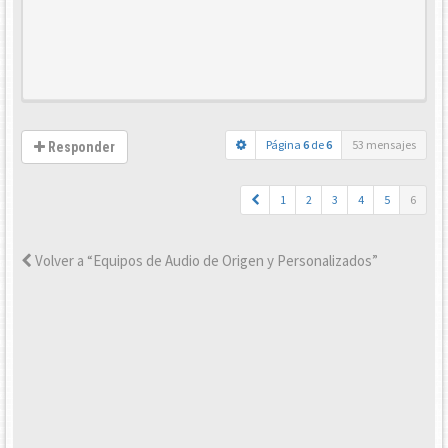
Página
6
de
6
53 mensajes
Responder
1
2
3
4
5
6
Volver a “Equipos de Audio de Origen y Personalizados”