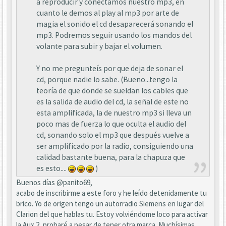
a reproducir y conectamos nuestro mp3, en
cuanto le demos al play al mp3 por arte de
magia el sonido el cd desaparecerá sonando el
mp3. Podremos seguir usando los mandos del
volante para subir y bajar el volumen.
Y no me pregunteís por que deja de sonar el
cd, porque nadie lo sabe. (Bueno...tengo la
teoría de que donde se sueldan los cables que
es la salida de audio del cd, la señal de este no
esta amplificada, la de nuestro mp3 si lleva un
poco mas de fuerza lo que oculta el audio del
cd, sonando solo el mp3 que después vuelve a
ser amplificado por la radio, consiguiendo una
calidad bastante buena, para la chapuza que
es esto....
)
Buenos días @panito69,
acabo de inscribirme a este foro y he leído detenidamente tu
brico. Yo de origen tengo un autorradio Siemens en lugar del
Clarion del que hablas tu. Estoy volviéndome loco para activar
la Aux 2, probaré a pesar de tener otra marca. Muchísimas