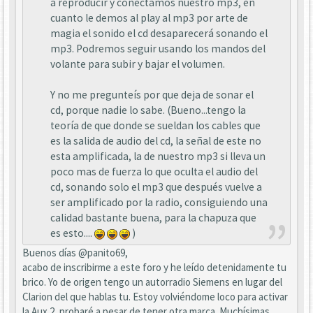
a reproducir y conectamos nuestro mp3, en
cuanto le demos al play al mp3 por arte de
magia el sonido el cd desaparecerá sonando el
mp3. Podremos seguir usando los mandos del
volante para subir y bajar el volumen.
Y no me pregunteís por que deja de sonar el
cd, porque nadie lo sabe. (Bueno...tengo la
teoría de que donde se sueldan los cables que
es la salida de audio del cd, la señal de este no
esta amplificada, la de nuestro mp3 si lleva un
poco mas de fuerza lo que oculta el audio del
cd, sonando solo el mp3 que después vuelve a
ser amplificado por la radio, consiguiendo una
calidad bastante buena, para la chapuza que
es esto....
)
Buenos días @panito69,
acabo de inscribirme a este foro y he leído detenidamente tu
brico. Yo de origen tengo un autorradio Siemens en lugar del
Clarion del que hablas tu. Estoy volviéndome loco para activar
la Aux 2, probaré a pesar de tener otra marca. Muchísimas