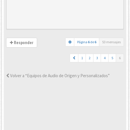
Página
6
de
6
53 mensajes
Responder
1
2
3
4
5
6
Volver a “Equipos de Audio de Origen y Personalizados”