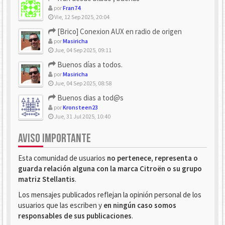
por
Fran74
Vie, 12 Sep 2025, 20:04
[Brico] Conexion AUX en radio de origen
por
Masiricha
Jue, 04 Sep 2025, 09:11
Buenos días a todos.
por
Masiricha
Jue, 04 Sep 2025, 08:58
Buenos dias a tod@s
por
Kronsteen23
Jue, 31 Jul 2025, 10:40
AVISO IMPORTANTE
Esta comunidad de usuarios
no pertenece, representa o
guarda relación alguna con la marca Citroën o su grupo
matriz Stellantis
.
Los mensajes publicados reflejan la opinión personal de los
usuarios que las escriben y
en ningún caso somos
responsables de sus publicaciones
.