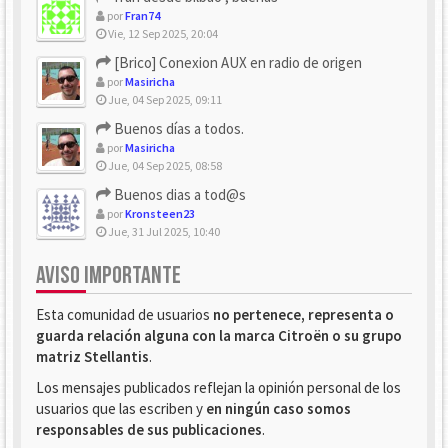
por
Fran74
Vie, 12 Sep 2025, 20:04
[Brico] Conexion AUX en radio de origen
por
Masiricha
Jue, 04 Sep 2025, 09:11
Buenos días a todos.
por
Masiricha
Jue, 04 Sep 2025, 08:58
Buenos dias a tod@s
por
Kronsteen23
Jue, 31 Jul 2025, 10:40
AVISO IMPORTANTE
Esta comunidad de usuarios
no pertenece, representa o
guarda relación alguna con la marca Citroën o su grupo
matriz Stellantis
.
Los mensajes publicados reflejan la opinión personal de los
usuarios que las escriben y
en ningún caso somos
responsables de sus publicaciones
.