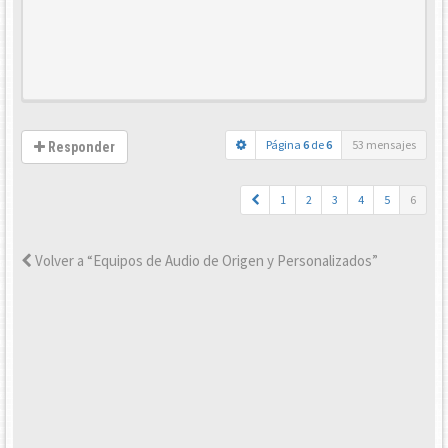
Página
6
de
6
53 mensajes
Responder
1
2
3
4
5
6
Volver a “Equipos de Audio de Origen y Personalizados”