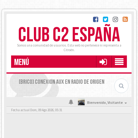
CLUB C2 ESPAÑA
Somos una comunidad de usuarios. Esta web no pertenece ni representa a
Citroën.
MENÚ
[BRICO] CONEXION AUX EN RADIO DE ORIGEN
Bienvenido,
Visitante
Fecha actual Dom, 09 Ago 2026, 05:31