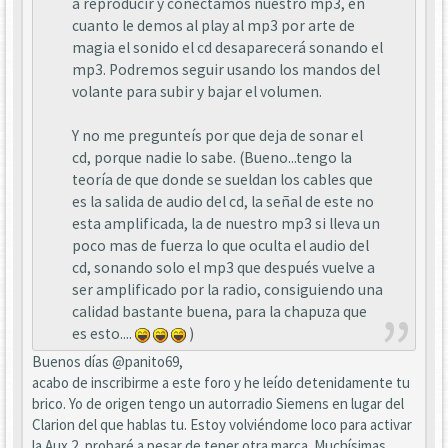
a reproducir y conectamos nuestro mp3, en
cuanto le demos al play al mp3 por arte de
magia el sonido el cd desaparecerá sonando el
mp3. Podremos seguir usando los mandos del
volante para subir y bajar el volumen.
Y no me pregunteís por que deja de sonar el
cd, porque nadie lo sabe. (Bueno...tengo la
teoría de que donde se sueldan los cables que
es la salida de audio del cd, la señal de este no
esta amplificada, la de nuestro mp3 si lleva un
poco mas de fuerza lo que oculta el audio del
cd, sonando solo el mp3 que después vuelve a
ser amplificado por la radio, consiguiendo una
calidad bastante buena, para la chapuza que
es esto....
)
Buenos días @panito69,
acabo de inscribirme a este foro y he leído detenidamente tu
brico. Yo de origen tengo un autorradio Siemens en lugar del
Clarion del que hablas tu. Estoy volviéndome loco para activar
la Aux 2, probaré a pesar de tener otra marca. Muchísimas