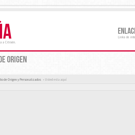
ÑA
ENLAC
Links de int
a a Citroën.
DE ORIGEN
io de Origen y Personalizados
« Usted esta aquí