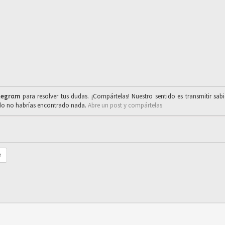
legrαm
para resolver tus dudas. ¡Compártelas! Nuestro sentido es transmitir sab
ado no habrías encontrado nada.
Abre un post y compártelas
r