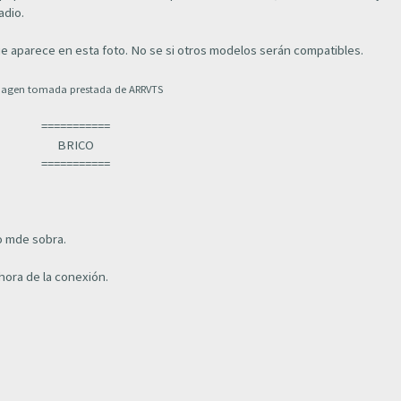
adio.
que aparece en esta foto. No se si otros modelos serán compatibles.
agen tomada prestada de ARRVTS
===========
BRICO
===========
po mde sobra.
hora de la conexión.