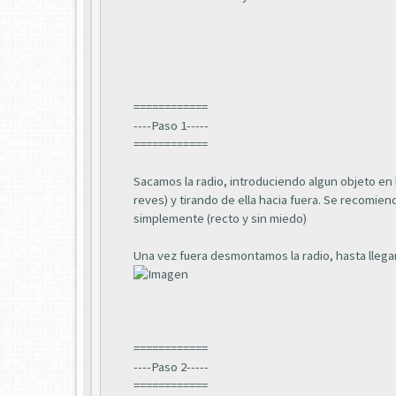
============
----Paso 1-----
============
Sacamos la radio, introduciendo algun objeto en 
reves) y tirando de ella hacia fuera. Se recomie
simplemente (recto y sin miedo)
Una vez fuera desmontamos la radio, hasta llegar 
============
----Paso 2-----
============