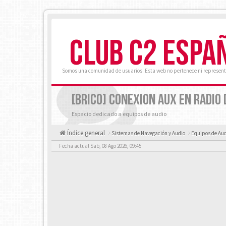
CLUB C2 ESPA
Somos una comunidad de usuarios. Esta web no pertenece ni represent
[BRICO] CONEXION AUX EN RADIO 
Espacio dedicado a equipos de audio
Índice general
Sistemas de Navegación y Audio
Equipos de Aud
Fecha actual Sab, 08 Ago 2026, 09:45