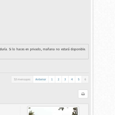
iduría. Si lo haces en privado, mañana no estará disponible.
53 mensajes
Anterior
1
2
3
4
5
6