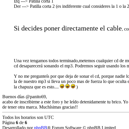
Izq ---> Patilla corta 1
Der ---> Patilla corta 2 (es indiferente cual consideres la 1 o la 
Si decides poner directamente el cable
, co
Una vez tengamos todos terminado,metemos cualquier cd de músi
cd desaparecerá sonando el mp3. Podremos seguir usando los ma
Y no me pregunteís por que deja de sonar el cd, porque nadie lo 
la de nuestro mp3 si lleva un poco mas de fuerza lo que oculta 
la chapuza que es esto....
)
Buenos días @panito69,
acabo de inscribirme a este foro y he leído detenidamente tu brico. Y
de tener otra marca. Muchísimas gracias!!
Todos los horarios son
UTC
Página
6
de
6
Desarrollado por
phpBB
® Forum Software © phpBB Limited