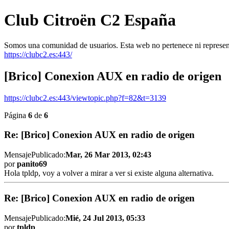
Club Citroën C2 España
Somos una comunidad de usuarios. Esta web no pertenece ni represen
https://clubc2.es:443/
[Brico] Conexion AUX en radio de origen
https://clubc2.es:443/viewtopic.php?f=82&t=3139
Página
6
de
6
Re: [Brico] Conexion AUX en radio de origen
Mensaje
Publicado:
Mar, 26 Mar 2013, 02:43
por
panito69
Hola tpldp, voy a volver a mirar a ver si existe alguna alternativa.
Re: [Brico] Conexion AUX en radio de origen
Mensaje
Publicado:
Mié, 24 Jul 2013, 05:33
por
tpldp