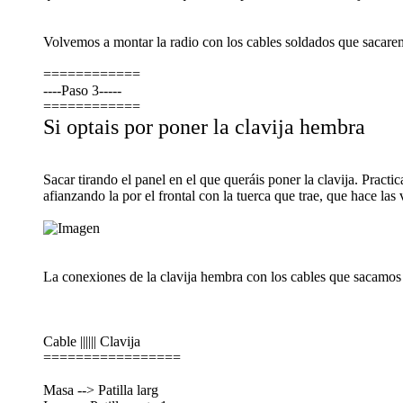
Volvemos a montar la radio con los cables soldados que sacarem
============
----Paso 3-----
============
Si optais por poner la clavija hembra
Sacar tirando el panel en el que queráis poner la clavija. Pract
afianzando la por el frontal con la tuerca que trae, que hace las
La conexiones de la clavija hembra con los cables que sacamos d
Cable |||||| Clavija
=================
Masa --> Patilla larg