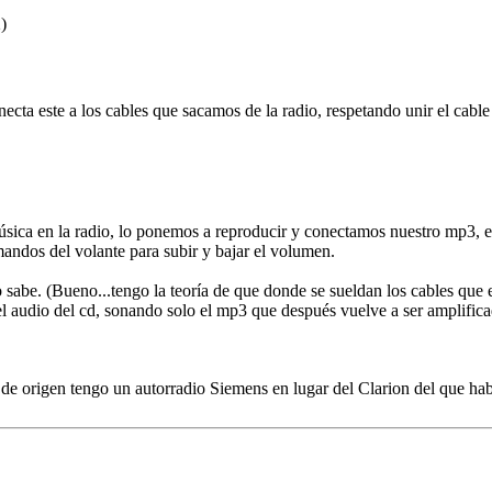
2)
necta este a los cables que sacamos de la radio, respetando unir el cabl
ca en la radio, lo ponemos a reproducir y conectamos nuestro mp3, en 
ndos del volante para subir y bajar el volumen.
sabe. (Bueno...tengo la teoría de que donde se sueldan los cables que es 
el audio del cd, sonando solo el mp3 que después vuelve a ser amplifica
o de origen tengo un autorradio Siemens en lugar del Clarion del que ha