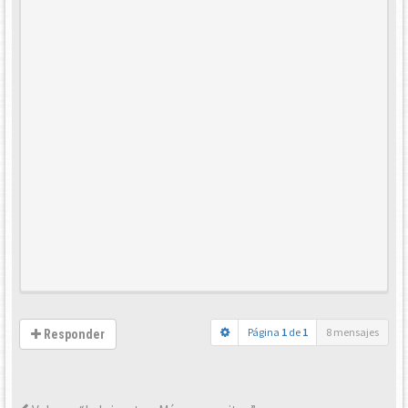
Página
1
de
1
8 mensajes
Responder