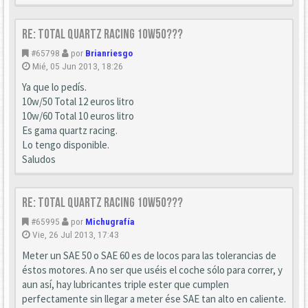
Re: TOTAL Quartz racing 10W50???
#65798
por
Brianriesgo
Mié, 05 Jun 2013, 18:26
Ya que lo pedís.
10w/50 Total 12 euros litro
10w/60 Total 10 euros litro
Es gama quartz racing.
Lo tengo disponible.
Saludos
Re: TOTAL Quartz racing 10W50???
#65995
por
Michugrafía
Vie, 26 Jul 2013, 17:43
Meter un SAE 50 o SAE 60 es de locos para las tolerancias de
éstos motores. A no ser que uséis el coche sólo para correr, y
aun así, hay lubricantes triple ester que cumplen
perfectamente sin llegar a meter ése SAE tan alto en caliente.