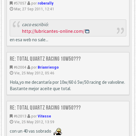
#57057
por
roberally
Mar, 27 Sep 2011, 12:41
caco escribió:
http://lubricantes-online.com/
en esa web no sale...
Re: TOTAL Quartz racing 10W50???
#62004
por
Brianriesgo
Vie, 25 May 2012, 05:46
Hola,yo me decantaría por 10w/60 ó 5w/50 racing de valvoline.
Bastante mejor aceite que total.
Re: TOTAL Quartz racing 10W50???
#62013
por
Vitesse
Vie, 25 May 2012, 13:59
con un 40 vas sobrado