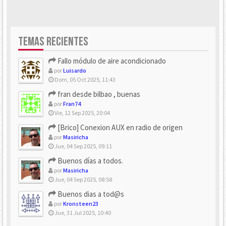
TEMAS RECIENTES
Fallo módulo de aire acondicionado
por
Luisardo
Dom, 05 Oct 2025, 11:43
fran desde bilbao , buenas
por
Fran74
Vie, 12 Sep 2025, 20:04
[Brico] Conexion AUX en radio de origen
por
Masiricha
Jue, 04 Sep 2025, 09:11
Buenos días a todos.
por
Masiricha
Jue, 04 Sep 2025, 08:58
Buenos dias a tod@s
por
Kronsteen23
Jue, 31 Jul 2025, 10:40