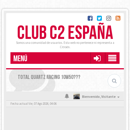
CLUB C2 ESPAÑA
Somos una comunidad de usuarios. Esta web no pertenece ni representa a
Citroën.
MENÚ
TOTAL QUARTZ RACING 10W50???
Bienvenido,
Visitante
Fecha actual Vie, 07 Ago 2026, 04:06