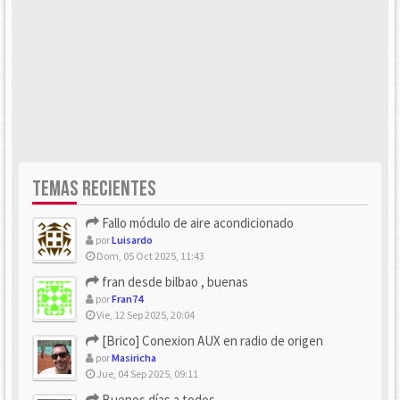
TEMAS RECIENTES
Fallo módulo de aire acondicionado
por
Luisardo
Dom, 05 Oct 2025, 11:43
fran desde bilbao , buenas
por
Fran74
Vie, 12 Sep 2025, 20:04
[Brico] Conexion AUX en radio de origen
por
Masiricha
Jue, 04 Sep 2025, 09:11
Buenos días a todos.