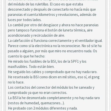
del módulo de las ruletillas. El caso es que estaba
desconectado y después de conectarlo no hacía más que
paranoias el cuenta kilometros y revoluciones, además de
luces por todos lados.
Lo cambié por otro del desgüace y ahora no hace paranoias
pero tampoco funciona el botón de luneta térmica, aire
acondicionado y recirculación de aire.
La calefacción sí funciona correctamente y el ventilador igual.
Parece como si la electrónica no la reconociese. No sé si le ha
pasado a alguien, por más que miro no encuentro nada. Os
cuento lo que he hecho:
He mirado los fusibles de la BSI, los de la SPF1 y los
maxifusibles. Todo están bien.
He seguido los cables y comprobado que no hay nada raro.
He reseteado la BSI como dicen en mil sitios, eso sí, el gong
no lo hace.
Los contactos del conector del módulo los he saneado y
comprobado ya que no eran correctos.
La BSI la he desmontado completamente y no hay nada raro
(restos de humedad, quemazones...).
He probado con 2 módulos diferentes y nada.