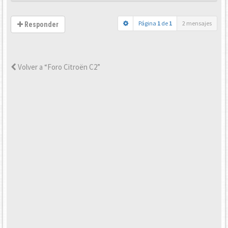
Página
1
de
1
2 mensajes
Responder
Volver a “Foro Citroën C2”