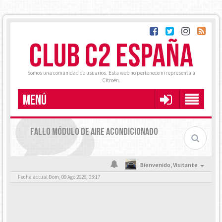
CLUB C2 ESPAÑA
Somos una comunidad de usuarios. Esta web no pertenece ni representa a
Citroën.
MENÚ
FALLO MÓDULO DE AIRE ACONDICIONADO
Bienvenido,
Visitante
Fecha actual Dom, 09 Ago 2026, 03:17