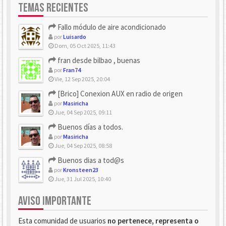
TEMAS RECIENTES
Fallo módulo de aire acondicionado
por
Luisardo
Dom, 05 Oct 2025, 11:43
fran desde bilbao , buenas
por
Fran74
Vie, 12 Sep 2025, 20:04
[Brico] Conexion AUX en radio de origen
por
Masiricha
Jue, 04 Sep 2025, 09:11
Buenos días a todos.
por
Masiricha
Jue, 04 Sep 2025, 08:58
Buenos dias a tod@s
por
Kronsteen23
Jue, 31 Jul 2025, 10:40
AVISO IMPORTANTE
Esta comunidad de usuarios
no pertenece, representa o