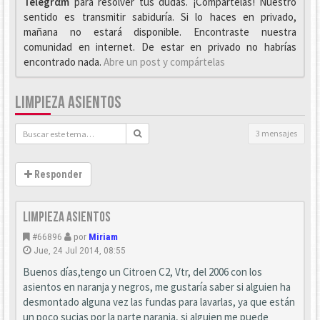
Telegrαm
para resolver tus dudas. ¡Compártelas! Nuestro
sentido es transmitir sabiduría. Si lo haces en privado,
mañana no estará disponible. Encontraste nuestra
comunidad en internet. De estar en privado no habrías
encontrado nada.
Abre un post y compártelas
LIMPIEZA ASIENTOS
3 mensajes
Responder
Limpieza asientos
#66896
por
Miriam
Jue, 24 Jul 2014, 08:55
Buenos días,tengo un Citroen C2, Vtr, del 2006 con los
asientos en naranja y negros, me gustaría saber si alguien ha
desmontado alguna vez las fundas para lavarlas, ya que están
un poco sucias por la parte naranja, si alguien me puede