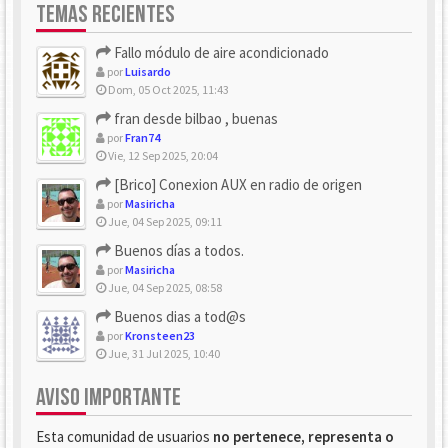
TEMAS RECIENTES
Fallo módulo de aire acondicionado
por
Luisardo
Dom, 05 Oct 2025, 11:43
fran desde bilbao , buenas
por
Fran74
Vie, 12 Sep 2025, 20:04
[Brico] Conexion AUX en radio de origen
por
Masiricha
Jue, 04 Sep 2025, 09:11
Buenos días a todos.
por
Masiricha
Jue, 04 Sep 2025, 08:58
Buenos dias a tod@s
por
Kronsteen23
Jue, 31 Jul 2025, 10:40
AVISO IMPORTANTE
Esta comunidad de usuarios
no pertenece, representa o